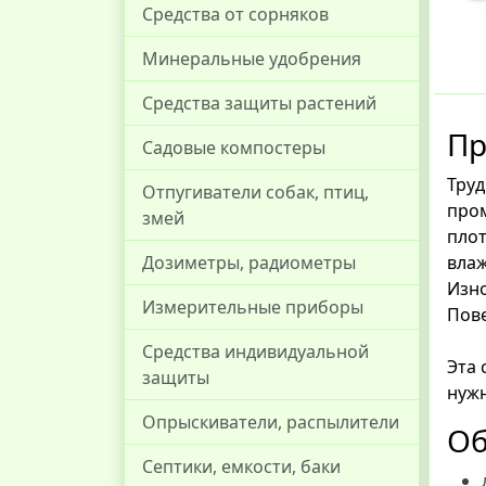
Средства от сорняков
Минеральные удобрения
Средства защиты растений
Пр
Садовые компостеры
Труд
Отпугиватели собак, птиц,
про
змей
плот
влаж
Дозиметры, радиометры
Изно
Измерительные приборы
Пове
Средства индивидуальной
Эта 
защиты
нужн
Опрыскиватели, распылители
Об
Септики, емкости, баки