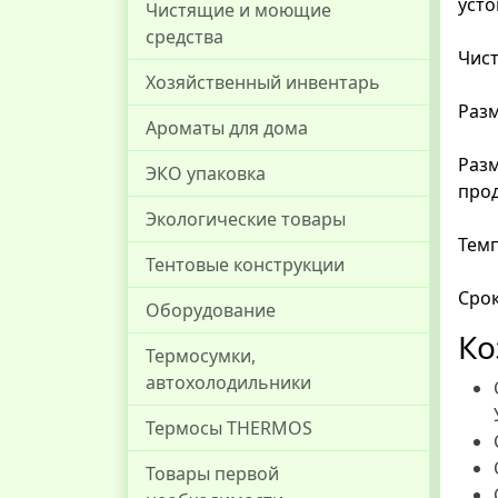
усто
Чистящие и моющие
средства
Чист
Хозяйственный инвентарь
Разм
Ароматы для дома
Разм
ЭКО упаковка
прод
Экологические товары
Темп
Тентовые конструкции
Срок
Оборудование
Ко
Термосумки,
автохолодильники
Термосы THERMOS
Товары первой