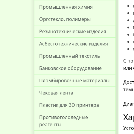
Промышленная химия
Оргстекло, полимеры
Резинотехнические изделия
Асбестотехнические изделия
Промышленный текстиль
С п
или 
Банковское оборудование
Пломбировочные материалы
Дост
темн
Чековая лента
Диаг
Пластик для 3D принтера
Ха
Противогололедные
реагенты
Усто