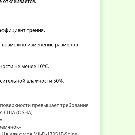
е отклеивается.
.
оэффициент трения.
ента возможно изменение размеров
ости не менее 10°С.
носительной влажности 50%.
й поверхности превышает требования
я США (OSHA)
»
тремянок»
А для судов Mil-D-17951E-Ships