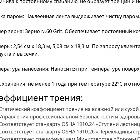
йчива к постоянному сгибанию, не образует трещин и н
ка паром: Наклеенная лента выдерживает чистку паром
ер зерна: Зерно №60 Grit. Обеспечивает постоянный к
еры: 2,54 см х 18,3 м, 5,08 см х 18,3 м. По запросу кли
укта и высечки.
ература нанесения: Наносится при температуре поверхн
 хранения: не менее 1 года при температуре 22°С и от
эффициент трения:
Статический коэффициент трения на влажной или сухо
Управления профессиональной безопасности и здоровь
Соответствует стандарту OSHA 1910.24 «Ступени лестниц
Соответствует стандарту OSHA 1910.26 «Перекладины с
Соответствует спецификациям Министерства обороны СШ