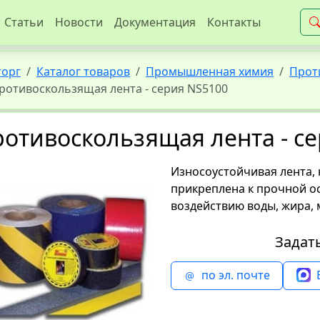
Статьи
Новости
Документация
Контакты
торг
Каталог товаров
Промышленная химия
Прот
ротивоскользящая лента - серия NS5100
отивоскользящая лента - с
Износоустойчивая лента, 
прикреплена к прочной ос
воздействию воды, жира, 
Задат
по эл. почте