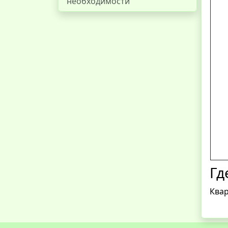
необходимости
Гд
Квар