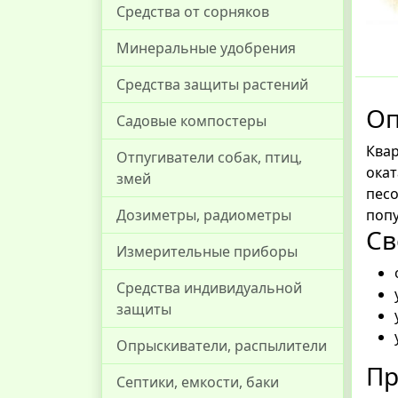
Средства от сорняков
Минеральные удобрения
Средства защиты растений
Оп
Садовые компостеры
Квар
Отпугиватели собак, птиц,
окат
змей
песо
попу
Дозиметры, радиометры
Св
Измерительные приборы
Средства индивидуальной
защиты
Опрыскиватели, распылители
Пр
Септики, емкости, баки