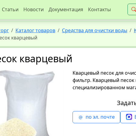
Статьи
Новости
Документация
Контакты
торг
Каталог товаров
Средства для очистки воды
есок кварцевый
есок кварцевый
Кварцевый песок для очис
фильтр. Кварцевый песок 
специализированном магаз
Задат
по эл. почте