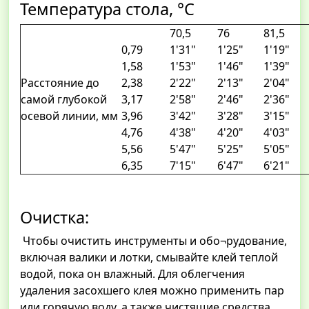
Температура стола, °С
70,5
76
81,5
0,79
1'31"
1'25"
1'19"
1,58
1'53"
1'46"
1'39"
Расстояние до
2,38
2'22"
2'13"
2'04"
самой глубокой
3,17
2'58"
2'46"
2'36"
осевой линии, мм
3,96
3'42"
3'28"
3'15"
4,76
4'38"
4'20"
4'03"
5,56
5'47"
5'25"
5'05"
6,35
7'15"
6'47"
6'21"
Очистка:
Чтобы очистить инструменты и обо¬рудование,
включая валики и лотки, смывайте клей теплой
водой, пока он влажный. Для облегчения
удаления засохшего клея можно применить пар
или горячую воду, а также чистящие средства.