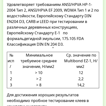
Удовлетворяет требованиям ANSI/HPVA HP-1-
2004 Тип 2, ANSI/HPVA EF 2009, WDMA Тип 1 и 2 по
водостойкости, Европейскому Стандарту DIN
EN204 D3, CARB и LEED при тестировании в
различных деревянных конструкциях,
Европейскому Стандарту E-1 по
формальдегидной эмульсии, 175.105 FDA
Классификация DIN EN 204 D3.
№
Минимальное
Ср. значение по
исп
требуемое среднее
Multibond EZ-1, Н/
/
значение, H/мм2
мм2
1
> 10
12
2
> 2
2,2
3
> 8
14,2
Для достижения хороших результатов
необходимо пробное тестирование клеев в