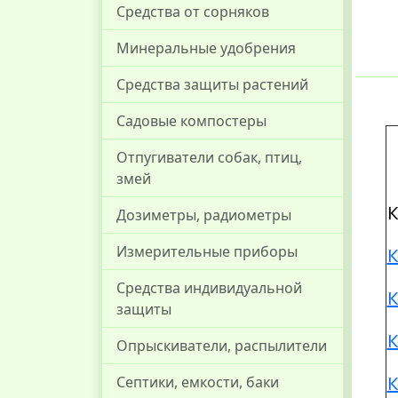
Средства от сорняков
Минеральные удобрения
Средства защиты растений
Садовые компостеры
Отпугиватели собак, птиц,
змей
К
Дозиметры, радиометры
Измерительные приборы
К
Средства индивидуальной
К
защиты
К
Опрыскиватели, распылители
К
Септики, емкости, баки