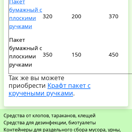
Пакет
бумажный с
320
200
370
плоскими
ручками
Пакет
бумажный с
350
150
450
плоскими
ручками
Так же вы можете
приобрести
К
рафт пакет с
кручеными ручками
.
Средства от клопов, тараканов, клещей
Средства для дезинфекции, биотуалеты
Контейнеры для раздельного сбора мусора, урны,