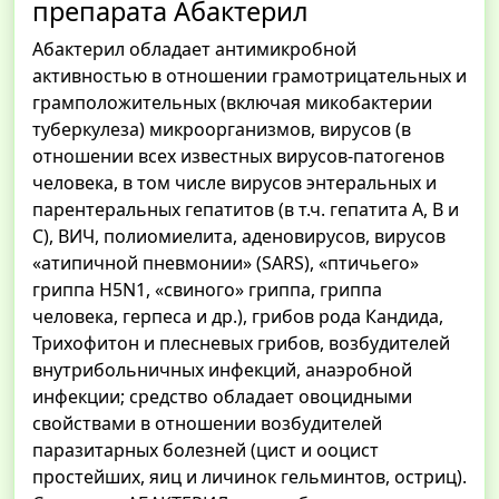
препарата Абактерил
Абактерил обладает антимикробной
активностью в отношении грамотрицательных и
грамположительных (включая микобактерии
туберкулеза) микроорганизмов, вирусов (в
отношении всех известных вирусов-патогенов
человека, в том числе вирусов энтеральных и
парентеральных гепатитов (в т.ч. гепатита А, В и
С), ВИЧ, полиомиелита, аденовирусов, вирусов
«атипичной пневмонии» (SARS), «птичьего»
гриппа H5N1, «свиного» гриппа, гриппа
человека, герпеса и др.), грибов рода Кандида,
Трихофитон и плесневых грибов, возбудителей
внутрибольничных инфекций, анаэробной
инфекции; средство обладает овоцидными
свойствами в отношении возбудителей
паразитарных болезней (цист и ооцист
простейших, яиц и личинок гельминтов, остриц).