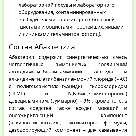
лабораторной посуды и лабораторного
оборудования, контаминированных
возбудителями паразитарных болезней
(цистами и ооцистами простейших, яйцами
и личинками гельминтов, остриц).
Состав Абактерила
Абактерил содержит синергетическую смесь
четвертичных аммониевых соединений
алкилдиметилбензиламмоний хлорида и
алкилдиметилэтилбензиламмоний хлорида (ЧАС)
с полигексаметиленгуанидин гидрохлоридом
(ПГМГ) и N,N-бис(3-аминопропил)
додециламином: (суммарно) – 9% , кроме того, в
состав средства также входят моющий и
обезжиривающий компонент
(алкилполиглюкозид), активаторы формулы,
дезодорирующий компонент – для связывания