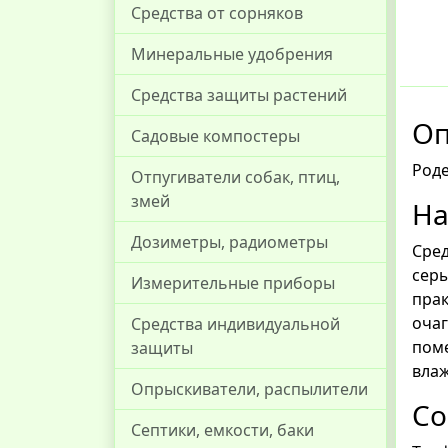
Средства от сорняков
Минеральные удобрения
Средства защиты растений
Оп
Садовые компостеры
Роде
Отпугиватели собак, птиц,
змей
На
Дозиметры, радиометры
Сре
сер
Измерительные приборы
прак
очаг
Средства индивидуальной
поме
защиты
влаж
Опрыскиватели, распылители
Со
Септики, емкости, баки