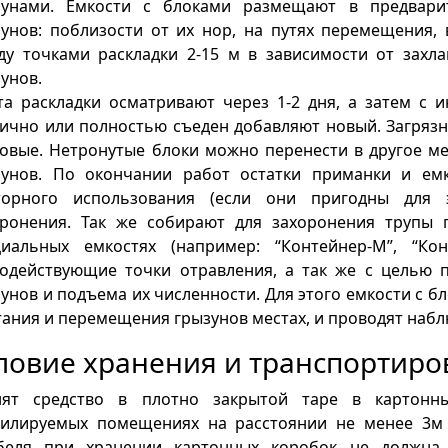
зунами. Емкости с блоками размещают в предвари
унов: поблизости от их нор, на путях перемещения, 
ду точками раскладки 2-15 м в зависимости от зах
унов.
а раскладки осматривают через 1-2 дня, а затем с и
тично или полностью съеден добавляют новый. Загряз
овые. Нетронутые блоки можно перенести в другое ме
зунов. По окончании работ остатки приманки и ем
торного использования (если они пригодны для 
оронения. Так же собирают для захоронения трупы г
циальных емкостях (например: “Контейнер-М”, “Ко
годействующие точки отравления, а так же с целью
унов и подъема их численности. Для этого емкости с 
ания и перемещения грызунов местах, и проводят наблю
ловие хранения и транспортиро
нят средство в плотно закрытой таре в картонн
тилируемых помещениях на расстоянии не менее 3м 
беля при хранении картонных коробок не должна 