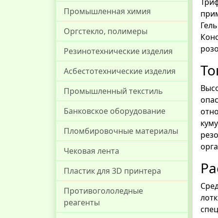
Три
Промышленная химия
при
Гель
Оргстекло, полимеры
Кон
розо
Резинотехнические изделия
То
Асбестотехнические изделия
Высо
Промышленный текстиль
опас
Банковское оборудование
отно
куму
Пломбировочные материалы
рез
орга
Чековая лента
Ра
Пластик для 3D принтера
Сред
Противогололедные
лот
реагенты
спе