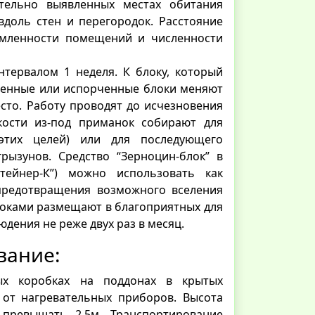
тельно выявленных местах обитания
вдоль стен и перегородок. Расстояние
ламленности помещений и численности
нтервалом 1 неделя. К блоку, который
ненные или испорченные блоки меняют
сто. Работу проводят до исчезновения
кости из-под приманок собирают для
этих целей) или для последующего
рызунов. Средство “Зерноцин-блок” в
нтейнер-К”) можно использовать как
 предотвращения возможного вселения
блоками размещают в благоприятных для
дения не реже двух раз в месяц.
вание:
ых коробках на поддонах в крытых
от нагревательных приборов. Высота
превышать 2,5м. Транспортирование