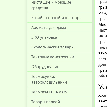
гры
Чистящие и моющие
грыз
средства
меж
Хозяйственный инвентарь
грыз
Мест
Ароматы для дома
час
на н
ЭКО упаковка
гры
Экологические товары
пов
зах
Тентовые конструкции
спе
дол
Оборудование
грыз
обит
Термосумки,
автохолодильники
Ус
Термосы THERMOS
Хра
вен
Товары первой
шта