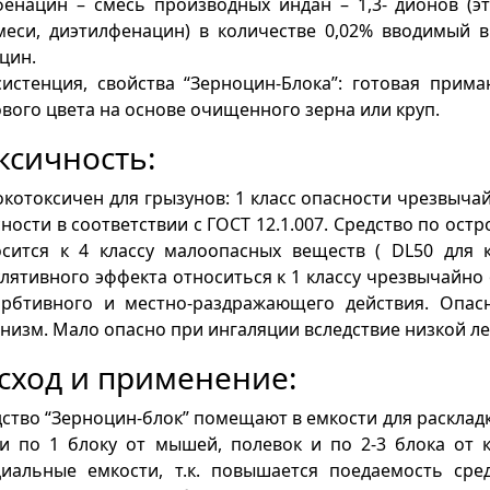
фенацин – смесь производных индан – 1,3- дионов (э
меси, диэтилфенацин) в количестве 0,02% вводимый в
цин.
систенция, свойства “Зерноцин-Блока”: готовая прим
вого цвета на основе очищенного зерна или круп.
ксичность:
котоксичен для грызунов: 1 класс опасности чрезвыч
ности в соответствии с ГОСТ 12.1.007. Средство по ост
сится к 4 классу малоопасных веществ ( DL50 для к
лятивного эффекта относиться к 1 классу чрезвычайно 
орбтивного и местно-раздражающего действия. Опас
низм. Мало опасно при ингаляции вследствие низкой ле
сход и применение:
ство “Зерноцин-блок” помещают в емкости для расклад
ки по 1 блоку от мышей, полевок и по 2-3 блока от 
циальные емкости, т.к. повышается поедаемость сред