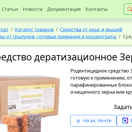
Статьи
Новости
Документация
Контакты
торг
Каталог товаров
Средства от крыс и мышей
ды от грызунов, готовые приманки и концентраты
Сре
едство дератизационное З
Родентицидное средство 
готовую к применению, о
парафинированных блоков
очищенного зерна или кр
Задат
по эл. почте