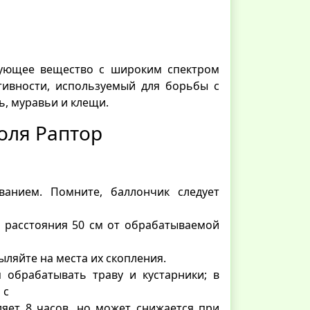
твующее вещество с широким спектром
тивности, используемый для борьбы с
ь, муравьи и клещи.
оля Раптор
ванием. Помните, баллончик следует
с расстояния 50 см от обрабатываемой
ляйте на места их скопления.
 обрабатывать траву и кустарники; в
 с
ляет 8 часов, но может снижается при