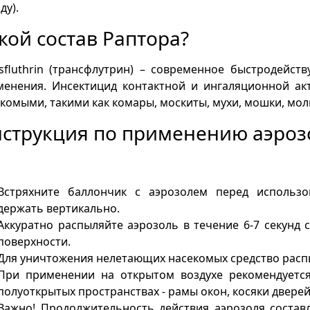
ду).
кой состав Раптора?
nsfluthrin (трансфлутрин) – современное быстродейс
менения. Инсектицид контактной и ингаляционной ак
комыми, такими как комары, москиты, мухи, мошки, мол
струкция по применению аэроз
Встряхните баллончик с аэрозолем перед использо
держать вертикально.
Аккуратно распыляйте аэрозоль в течение 6-7 секунд 
поверхности.
Для уничтожения нелетающих насекомых средство распы
При применении на открытом воздухе рекомендуется
полуоткрытых пространствах - рамы окон, косяки дверей
Важно! Продолжительность действия аэрозоля состав