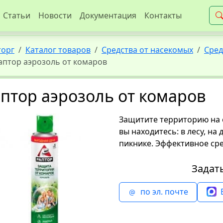
Статьи
Новости
Документация
Контакты
торг
Каталог товаров
Средства от насекомых
Сред
аптор аэрозоль от комаров
птор аэрозоль от комаров
Защитите территорию на 
вы находитесь: в лесу, на
пикнике. Эффективное сре
Задат
по эл. почте