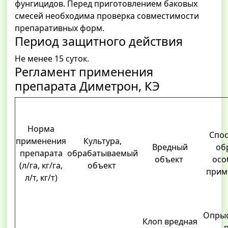
фунгицидов. Перед приготовлением баковых
смесей необходима проверка совместимости
препаративных форм.
Период защитного действия
Не менее 15 суток.
Регламент применения
препарата Диметрон, КЭ
Норма
Спос
применения
Культура,
Вредный
об
препарата
обрабатываемый
объект
осо
(л/га, кг/га,
объект
при
л/т, кг/т)
Опрыс
Клоп вредная