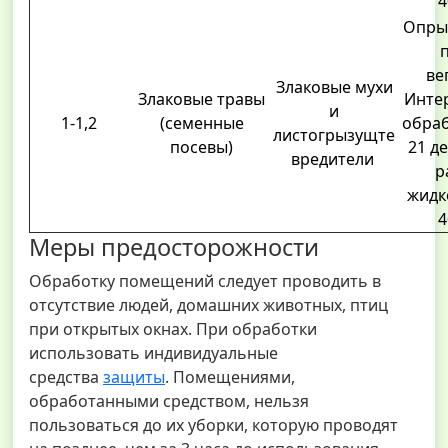
4
Опры
ве
Злаковые мухи
Злаковые травы
Инте
и
1-1,2
(семенные
обраб
листогрызущте
посевы)
21 д
вредители
р
жидко
4
Меры предосторожности
Обработку помещений следует проводить в
отсутствие людей, домашних животных, птиц
при открытых окнах. При обработки
использовать индивидуальные
средства
защиты
. Помещениями,
обработанными средством, нельзя
пользоваться до их уборки, которую проводят