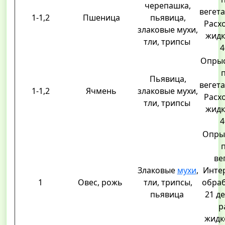
черепашка,
вегета
1-1,2
Пшеница
пьявица,
Расх
злаковые мухи,
жидк
тли, трипсы
4
Опрыс
Пьявица,
вегета
1-1,2
Ячмень
злаковые мухи,
Расх
тли, трипсы
жидк
4
Опры
ве
Злаковые
мухи
,
Инте
1
Овес, рожь
тли, трипсы,
обраб
пьявица
21 д
р
жидко