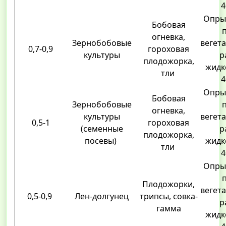
4
Опры
Бобовая
огневка,
Зернобобовые
вегета
0,7-0,9
гороховая
культуры
р
плодожорка,
жидко
тли
4
Опры
Бобовая
Зернобобовые
огневка,
культуры
вегета
0,5-1
гороховая
(семенные
р
плодожорка,
посевы)
жидко
тли
4
Опры
Плодожорки,
вегета
0,5-0,9
Лен-долгунец
трипсы, совка-
р
гамма
жидко