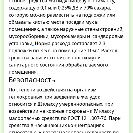
основе средства «Аспид» пищевую приманку,
содержащую 0,1 или 0,25% ДВ и 70% сахара,
которую можно разместить на подложки или
обмазать кистью места посадки мух в
помещениях, а также наружные стены строений,
мусоросборники, мусорокамеры и сандворовые
установки
.
Норма расхода составляет 2-3
подложки по 3-5 г на помещение 10м2. Расход
средства зависит от численности мух и
санитарного состояния обрабатываемого
помещения.
Безопасность
По степени воздействия на организм
теплокровных при введении в желудок
относится к III классу умеренноопасных, при
воздействии на кожные покровы - к IV классу
малоопасных средств по ГОСТ 12.1.007-76. Пары
средства в насыщающих концентрациях
относятся к IV классу малоопасных веществ по