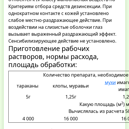
Критериям отбора средств дезинсекции. При
однократном контакте с кожей установлено
слабое местно-раздражающее действие. При
воздействии на слизистые оболочки глаз
вызывает выраженный раздражающий эффект.
Сенсибилизирующее действие не установлено.
Приготовление рабочих
растворов, нормы расхода,
площадь обработки:
Количество препарата, необходимо
мухи
имаг
тараканы
клопы, муравьи
има
5г
1,25г
1,2
2
Какую площадь (м
) 
Вычислялась из расчета 5
4 000
16 000
16 0