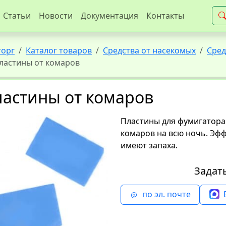
Статьи
Новости
Документация
Контакты
торг
Каталог товаров
Средства от насекомых
Сред
ластины от комаров
астины от комаров
Пластины для фумигатора 
комаров на всю ночь. Эф
имеют запаха.
Задат
по эл. почте