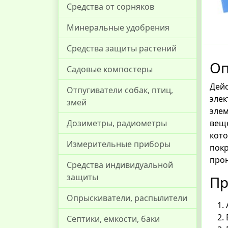
Средства от сорняков
Минеральные удобрения
Средства защиты растений
Оп
Садовые компостеры
Дей
Отпугиватели собак, птиц,
эле
змей
элем
вещ
Дозиметры, радиометры
кот
Измерительные приборы
пок
прон
Средства индивидуальной
защиты
Пр
Опрыскиватели, распылители
Септики, емкости, баки