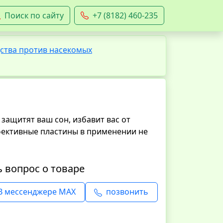
Поиск по сайту
+7 (8182) 460-235
ства против насекомых
защитят ваш сон, избавит вас от
фективные пластины в применении не
ь вопрос о товаре
В мессенджере MAX
позвонить