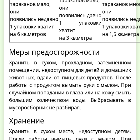
тараканов мало,
тараканов мало,
тараканов мно
они
они
они
появились давно
появились недавно
появились нед
1 упаковки
1 упаковки хватит
1 упаковки хва
хватит
на 6 кв.метров
на 1,5 кв.метра
на 3 кв.метра
Меры предосторожности
Хранить в сухом, прохладном, затемненном
помещении, недоступном для детей и домашних
животных, вдали от пищевых продуктов. После
работы с продуктом вымыть руки с мылом. При
случайном попадании в глаза или на кожу смыть
большим количеством воды. Выбрасывать в
мусоросборник не разбирая.
Хранение
Хранить в сухом месте, недоступном детям.
После работы вымыть руки с мылом. При