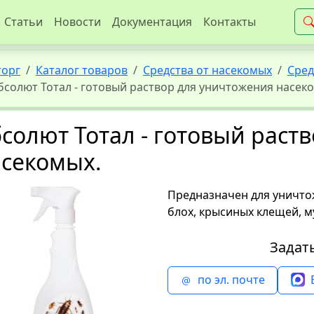
Статьи
Новости
Документация
Контакты
торг
Каталог товаров
Средства от насекомых
Сред
бсолют Тотал - готовый раствор для уничтожения насек
солют Тотал - готовый раст
асекомых.
Предназначен для уничтож
блох, крысиных клещей, му
Задат
по эл. почте