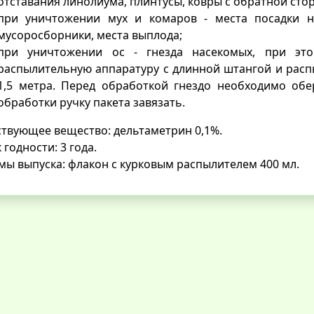
отставания линолиума, плинтусы, ковры с обратной сто
при уничтожении мух и комаров - места посадки н
мусоросборники, места выплода;
при уничтожении ос - гнезда насекомых, при эт
распылительную аппаратуру с длинной штангой и распы
1,5 метра. Перед обработкой гнездо необходимо об
обработки ручку пакета завязать.
твующее вещество: дельтаметрин 0,1%.
 годности: 3 года.
ы выпуска: флакон с курковым распылителем 400 мл.