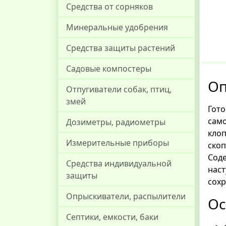
Средства от сорняков
Минеральные удобрения
Средства защиты растений
Садовые компостеры
О
Отпугиватели собак, птиц,
змей
Гот
сам
Дозиметры, радиометры
клоп
Измерительные приборы
ско
Сод
Средства индивидуальной
наст
защиты
сохр
Опрыскиватели, распылители
Ос
Септики, емкости, баки