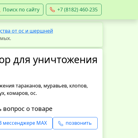
Поиск по сайту
+7 (8182) 460-235
ства от ос и шершней
омых.
вор для уничтожения
ения тараканов, муравьев, клопов,
х, комаров, ос.
ь вопрос о товаре
В мессенджере MAX
позвонить