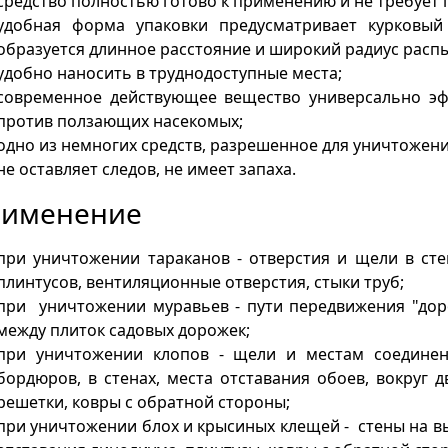
средство полностью готово к применению и не требует
удобная форма упаковки предусматривает курковый
образуется длинное расстояние и широкий радиус расп
удобно наносить в труднодоступные места;
современное действующее вещество универсально эф
против ползающих насекомых;
одно из немногих средств, разрешенное для уничтожени
не оставляет следов, не имеет запаха.
рименение
при уничтожении тараканов - отверстия и щели в стен
плинтусов, вентиляционные отверстия, стыки труб;
при уничтожении муравьев - пути передвижения "дор
между плиток садовых дорожек;
при уничтожении клопов - щели и местам соединен
бордюров, в стенах, места отставания обоев, вокруг 
решетки, ковры с обратной стороны;
при уничтожении блох и крысиных клещей - стены на вы