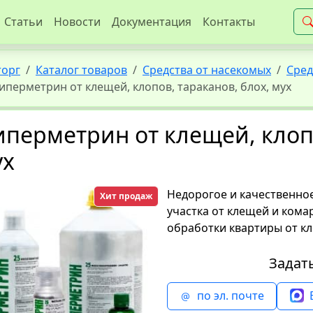
Статьи
Новости
Документация
Контакты
торг
Каталог товаров
Средства от насекомых
Сред
иперметрин от клещей, клопов, тараканов, блох, мух
перметрин от клещей, клопо
ух
Недорогое и качественное
Хит продаж
участка от клещей и кома
обработки квартиры от кл
Задат
по эл. почте