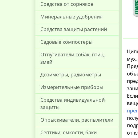
Средства от сорняков
Минеральные удобрения
Средства защиты растений
Садовые компостеры
Ципе
Отпугиватели собак, птиц,
мух,
змей
Пред
объе
Дозиметры, радиометры
пред
Измерительные приборы
зан
Если
Средства индивидуальной
веще
защиты
преп
полу
Опрыскиватели, распылители
подр
Септики, емкости, баки
от к