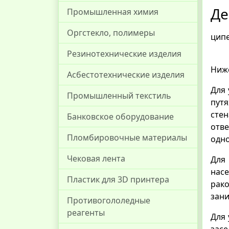
Де
Промышленная химия
Оргстекло, полимеры
ципе
Резинотехнические изделия
Ниж
Асбестотехнические изделия
Для
Промышленный текстиль
пут
сте
Банковское оборудование
отв
Пломбировочные материалы
одно
Чековая лента
Для
нас
Пластик для 3D принтера
рак
зани
Противогололедные
реагенты
Для
зас