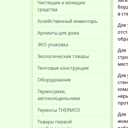
Чистящие и моющие
борд
средства
в ст
Хозяйственный инвентарь
Для
отст
Ароматы для дома
обра
ЭКО упаковка
Для
Экологические товары
стро
мест
Тентовые конструкции
Для
Оборудование
стен
ком
Термосумки,
нер
автохолодильники
про
Термосы THERMOS
Для
инж
Товары первой
рабо