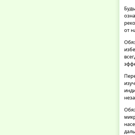
Буд
озн
реко
от н
Обя
изб
все
эффе
Пер
изу
инд
неза
Обя
мик
насе
дал