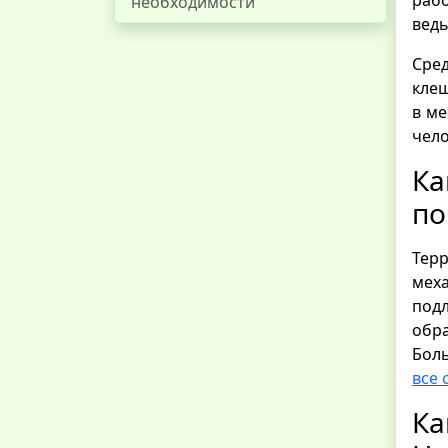
необходимости
ведь
Сре
клещ
в ме
чело
К
по
Терр
мех
под
обр
Бол
все 
Ка