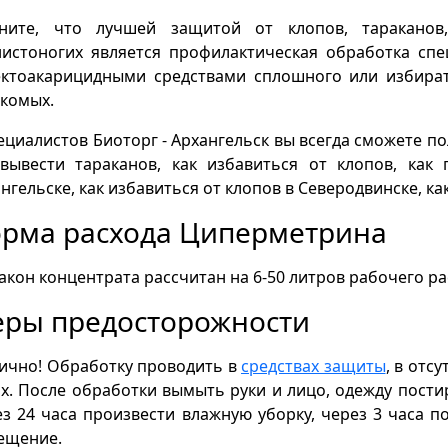
ните, что лучшей защитой от клопов, тараканов
нистоногих является профилактическая обработка с
ектоакарицидными средствами сплошного или избира
комых.
ециалистов Биоторг - Архангельск вы всегда сможете п
 вывести тараканов, как избавиться от клопов, как
нгельске, как избавиться от клопов в Северодвинске, ка
рма расхода Циперметрина
акон концентрата рассчитан на 6-50 литров рабочего ра
ры предосторожности
ично! Обработку проводить в
средствах защиты
, в отс
х. После обработки вымыть руки и лицо, одежду пост
з 24 часа произвести влажную уборку, через 3 часа 
ещение.