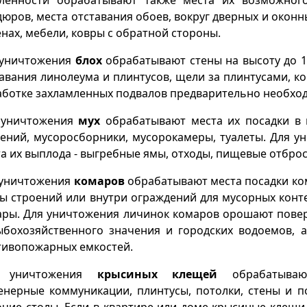
юров, места отставания обоев, вокруг дверных и окон
енах, мебели, ковры с обратной стороны.
 уничтожения
блох
обрабатывают стены на высоту до 1 
авания линолеума и плинтусов, щели за плинтусами, к
ботке захламленных подвалов предварительно необход
 уничтожения
мух
обрабатывают места их посадки в 
ений, мусоросборники, мусорокамеры, туалеты. Для 
а их выплода - выгребные ямы, отходы, пищевые отброс
 уничтожения
комаров
обрабатывают места посадки ко
ы строений или внутри ограждений для мусорных конт
ары. Для уничтожения личинок комаров орошают пове
ыбохозяйственного значения и городских водоемов, 
тивопожарных емкостей.
 уничтожения
крысиных клещей
обрабатываю
енерные коммуникации, плинтусы, потолки, стены и п
чие столы. Если в квартире или доме крысиные клещи