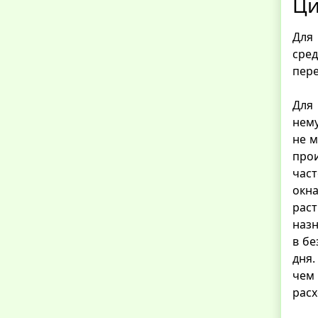
Ци
Для
сре
пере
Для
нему
не м
про
част
окна
рас
назн
в бе
дня.
чем 
расх