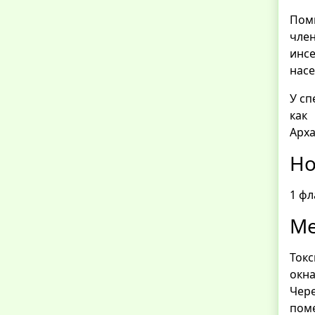
Пом
чле
инс
насе
У сп
как
Арха
Но
1 фл
Ме
Токс
окна
Чере
пом