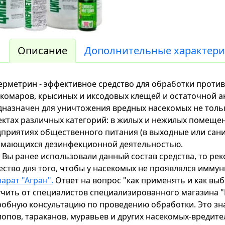
Описание
Дополнительные характери
рметрин - эффективное средство для обработки против 
 комаров, крысиных и иксодовых клещей и остаточной ак
назначен для уничтожения вредных насекомых не только
ктах различных категорий: в жилых и нежилых помещен
приятиях общественного питания (в выходные или сан
имающихся дезинфекционной деятельностью.
 Вы ранее использовали данный состав средства, то р
ство для того, чтобы у насекомых не проявлялся иммуни
арат "Агран".
Ответ на вопрос "как применять и как вы
чить от специалистов специализированного магазина "
обную консультацию по проведению обработки. Это зна
лопов, тараканов, муравьев и других насекомых-вредите