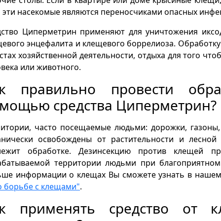
 эти насекомые являются переносчиками опасных инфе
дство Циперметрин применяют для уничтожения иксо
евого энцефалита и клещевого боррелиоза. Обработк
стах хозяйственной деятельности, отдыха для того чт
века или животного.
ак правильно провести обр
мощью средства Циперметрин?
итории, часто посещаемые людьми: дорожки, газоны,
анически освобождены от растительности и лесной 
лежит обработке. Дезинсекцию против клещей п
абатываемой территории людьми при благоприятном
ьше информации о клещах Вы сможете узнать в наше
о борьбе с клещами"
.
к применять средство от к