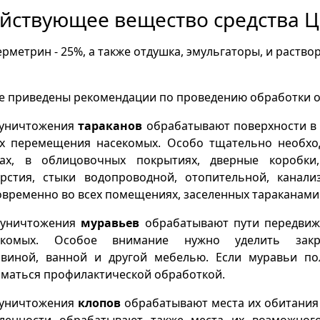
йствующее вещество средства 
рметрин - 25%, а также отдушка, эмульгаторы, и раство
е приведены рекомендации по проведению обработки о
 уничтожения
таракано
в
обрабатывают поверхности в 
ях перемещения насекомых. Особо тщательно необхо
нах, в облицовочных покрытиях, дверные коробки,
ерстия, стыки водопроводной, отопительной, канал
временно во всех помещениях, заселенных тараканами
 уничтожения
муравьев
обрабатывают пути передвиже
екомых. Особое внимание нужно уделить зак
овиной, ванной и другой мебелью. Если муравьи пол
маться профилактической обработкой.
 уничтожения
клопов
обрабатывают места их обитания
еленности обрабатывают также места их возможного