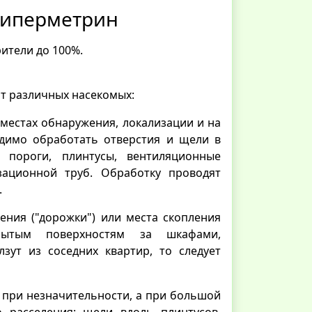
Циперметрин
рители до 100%.
т различных насекомых:
местах обнаружения, локализации и на
димо обработать отверстия и щели в
 пороги, плинтусы, вентиляционные
изационной труб. Обработку проводят
.
ния ("дорожки") или места скопления
рытым поверхностям за шкафами,
зут из соседних квартир, то следует
 при незначительности, а при большой
 расселения: щели вдоль плинтусов,