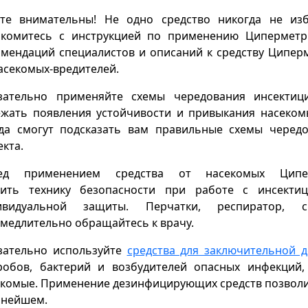
ьте внимательны! Не одно средство никогда не из
акомитесь с инструкцией по применению Циперметр
мендаций специалистов и описаний к средству Ципер
асекомых-вредителей.
зательно применяйте схемы чередования инсектици
ежать появления устойчивости и привыкания насеком
гда смогут подсказать вам правильные схемы черед
кта.
ед применением средства от насекомых Ципе
чить технику безопасности при работе с инсектиц
ивидуальной защиты. Перчатки, респиратор, 
медлительно обращайтесь к врачу.
зательно используйте
средства для заключительной 
робов, бактерий и возбудителей опасных инфекций,
комые. Применение дезинфицирующих средств позволи
ьнейшем.