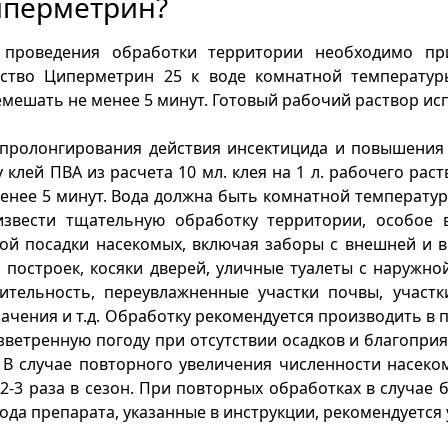
перметрин?
 проведения обработки территории необходимо при
дство Циперметрин 25 к воде комнатной температур
мешать не менее 5 минут. Готовый рабочий раствор исп
 пролонгирования действия инсектицида и повышения 
 клей ПВА из расчета 10 мл. клея на 1 л. рабочего р
енее 5 минут. Вода должна быть комнатной температу
извести тщательную обработку территории, особое 
ой посадки насекомых, включая заборы с внешней и 
 построек, косяки дверей, уличные туалеты с наружн
тительность, переувлажненные участки почвы, участк
ачения и т.д. Обработку рекомендуется производить в 
зветренную погоду при отсутствии осадков и благопр
 В случае повторного увеличения численности насеко
2-3 раза в сезон. При повторных обработках в случа
ода препарата, указанные в инструкции, рекомендуется