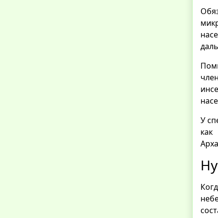
Обя
мик
насе
дал
Пом
чле
инс
насе
У сп
как
Арха
Ну
Ког
неб
сос