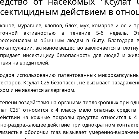
едство от насекомых "Ксулат 
сектицидным действием в отн
канов, муравьев, клопов, блох, мух, комаров и ос и 
аточной активностью в течение 5-6 недель. Эт
фессионалам и обычным людям в быту. Благодаря в
окапсуляции, активное вещество заключается в плотн
 придает инсектициду безопасность для людей и жи
твия на вредителей.
годаря использованию патентованных микрокапсульны
екторов, Ксулат С25 безопасен, не вызывает раздраже
хом и не является аллергеном.
тепени воздействия на организм теплокровных при од
лат С25" относится к 4 классу мало опасных средств
ействии на кожные покровы средство относится к 4 к
но-раздражающее действие при однократном контакте 
слизистые оболочки глаз вызывает умеренно-выражен