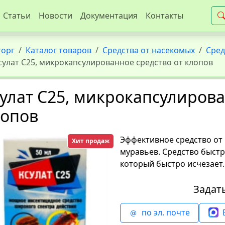
Статьи
Новости
Документация
Контакты
торг
Каталог товаров
Средства от насекомых
Сред
сулат С25, микрокапсулированное средство от клопов
улат С25, микрокапсулирова
лопов
Эффективное средство от 
Хит продаж
муравьев. Средство быстр
который быстро исчезает.
Задат
по эл. почте