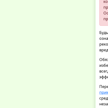
ко
пр
О
пр
Буд
озн
реко
вред
Обя
изб
все
эффе
Пер
при
сре
неза