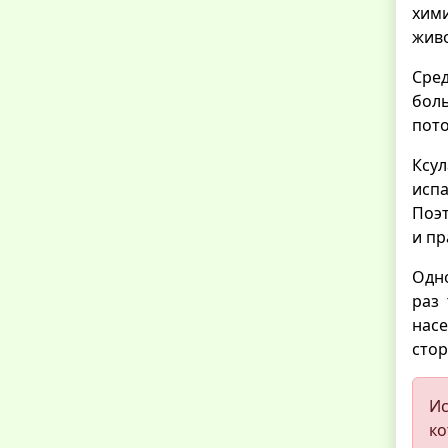
хим
жив
Сред
бол
пото
Ксул
исп
Поэт
и пр
Одно
раз
насе
стор
Ис
ко