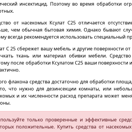
ический инсектицид. Поэтому во время обработки ог
отных.
ство от насекомых Ксулат С25 отличается отсутстви
ьше, чем обычная бытовая химия. Однако бывают слу
му всегда рекомендуется использовать специальный п
ат С 25 сбережет вашу мебель и другие поверхности от
ачкать ткань или материал обивки мебели. Средство
ому после обработки Ксулатом С25 ваши поверхности и
актично.
го флакона средства достаточно для обработки площа
 то, что нужно для дезинсекции комнаты, или неболь
комых и их численности расход препарата может меня
оны.
пользуйте только проверенные и эффективные средст
торых положительные. Купить средства от насекомых