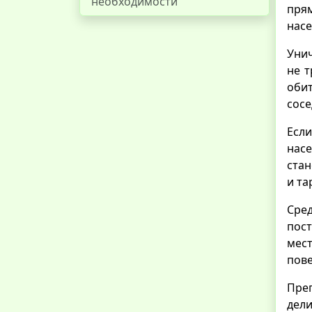
необходимости
прям
нас
Уни
не т
оби
сосе
Есл
нас
ста
и та
Сред
пост
мес
пове
Преп
дели