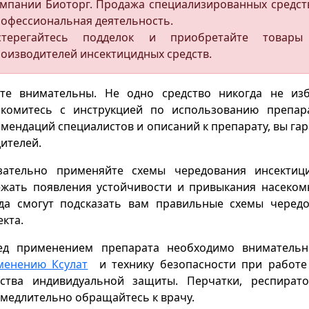
мпании Биоторг. Продажа специализированных средст
офессиональная деятельность.
стерегайтесь подделок и приобретайте товары
оизводителей инсектицидных средств.
ьте внимательны. Не одно средство никогда не из
акомитесь с инструкцией по использованию препар
мендаций специалистов и описаний к препарату, вы га
ителей.
зательно применяйте схемы чередования инсектици
ежать появления устойчивости и привыкания насеком
гда смогут подсказать вам правильные схемы черед
кта.
ед применением препарата необходимо внимател
менению Ксулат
и технику безопасности при работе 
дства индивидуальной защиты. Перчатки, респирато
медлительно обращайтесь к врачу.