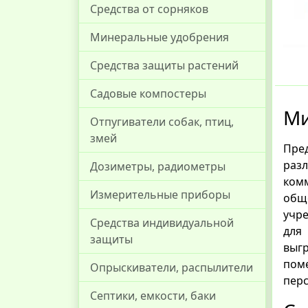
Средства от сорняков
Минеральные удобрения
Средства защиты растений
Садовые компостеры
Ми
Отпугиватели собак, птиц,
змей
Пред
разл
Дозиметры, радиометры
ком
Измерительные приборы
общ
учре
Средства индивидуальной
для
защиты
выг
пом
Опрыскиватели, распылители
пер
Септики, емкости, баки