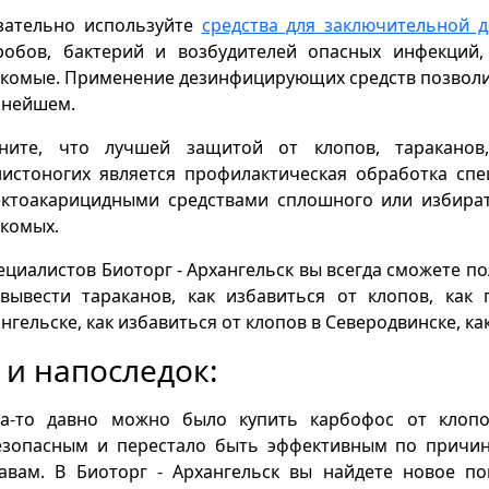
зательно используйте
средства для заключительной 
робов, бактерий и возбудителей опасных инфекций,
комые. Применение дезинфицирующих средств позволи
ьнейшем.
ните, что лучшей защитой от клопов, тараканов
нистоногих является профилактическая обработка с
ектоакарицидными средствами сплошного или избира
комых.
ециалистов Биоторг - Архангельск вы всегда сможете п
 вывести тараканов, как избавиться от клопов, как
нгельске, как избавиться от клопов в Северодвинске, ка
 и напоследок:
да-то давно можно было купить карбофос от клопо
езопасным и перестало быть эффективным по причи
тавам. В Биоторг - Архангельск вы найдете новое п