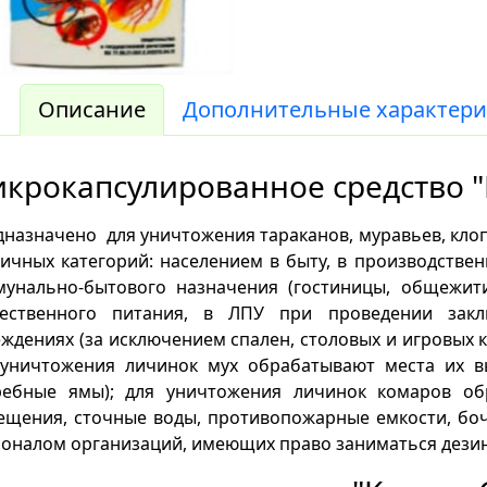
Описание
Дополнительные характери
крокапсулированное средство "
назначено для уничтожения тараканов, муравьев, клопо
ичных категорий: населением в быту, в производстве
мунально-бытового назначения (гостиницы, общежити
ественного питания, в ЛПУ при проведении закл
ждениях (за исключением спален, столовых и игровых к
 уничтожения личинок мух обрабатывают места их в
ребные ямы); для уничтожения личинок комаров об
ещения, сточные воды, противопожарные емкости, боч
соналом организаций, имеющих право заниматься дези