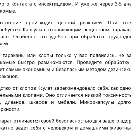
ого контакта с инсектицидом. И уже же через 3-5 д
екомые.
чтожение происходит цепной реакцией. При это
ребуется. Капсулы с отравляющим веществом, таракан
тают. Особенно это удобно при обработке труднодо
дей.
и тараканы или клопы только у вас появились, не за
екомые быстро размножаются. Проведите обработку 
нет самым экономным и безопасным методом дезинсек
раканов.
ство от клопов Ксулат зарекомендовало себя, как одн
ельными клопами. Оно отличается низкой токсичност
т, диванов, шкафов и мебели. Микрокапсулы долг
рхности.
арат отличается своей безопасностью для вашего здор
катно ведет себя с человеком и домашними животным