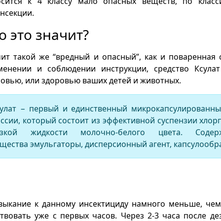
осится к 4 классу мало опасных веществ, по класс
нсекции.
о это значит?
ит такой же “вредный и опасный”, как и поваренная
менении и соблюдении инструкции, средство Ксула
овью, или здоровью ваших детей и животных.
улат − первый и единственный микрокапсулированны
ссии, который состоит из эффективной суспензии хлор
язкой жидкости молочно-белого цвета. Соде
щества эмульгаторы, дисперсионный агент, капсулообр
выкание к данному инсектициду намного меньше, че
твовать уже с первых часов. Через 2-3 часа после д