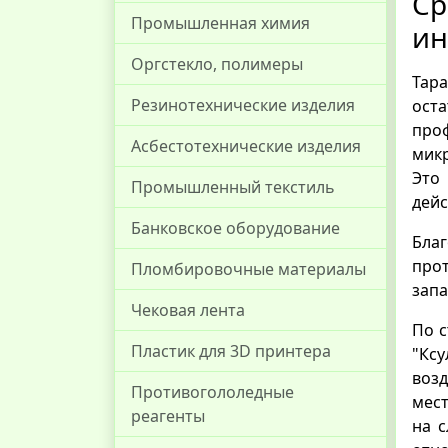
Ср
Промышленная химия
ин
Оргстекло, полимеры
Тара
Резинотехнические изделия
ост
про
Асбестотехнические изделия
микр
Это
Промышленный текстиль
дейс
Банковское оборудование
Бла
прот
Пломбировочные материалы
запа
Чековая лента
По с
Пластик для 3D принтера
"Ксу
возд
Противогололедные
мест
реагенты
на 