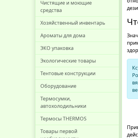
отн
Чистящие и моющие
дези
средства
Чт
Хозяйственный инвентарь
Знач
Ароматы для дома
при
ЭКО упаковка
здор
Экологические товары
Кс
Тентовые конструкции
Ро
в
Оборудование
ве
Термосумки,
автохолодильники
Термосы THERMOS
При
Товары первой
дейс