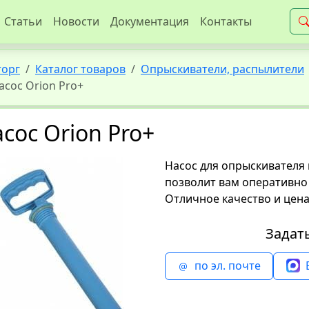
Статьи
Новости
Документация
Контакты
торг
Каталог товаров
Опрыскиватели, распылители
асос Orion Pro+
сос Orion Pro+
Насос для опрыскивателя 
позволит вам оперативно
Отличное качество и цена
Задат
по эл. почте