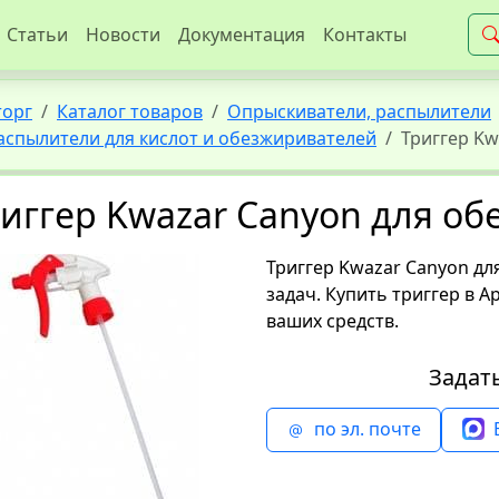
Статьи
Новости
Документация
Контакты
торг
Каталог товаров
Опрыскиватели, распылители
аспылители для кислот и обезжиривателей
Триггер Kw
иггер Kwazar Canyon для о
Триггер Kwazar Canyon дл
задач. Купить триггер в А
ваших средств.
Задат
по эл. почте