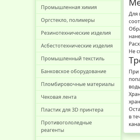
Ме
Промышленная химия
Для 
Оргстекло, полимеры
соот
Обра
Резинотехнические изделия
нане
Расх
Асбестотехнические изделия
Не с
Тр
Промышленный текстиль
Банковское оборудование
При 
попа
Пломбировочные материалы
воды
Хран
Чековая лента
хран
Оста
Пластик для 3D принтера
в те
Противогололедные
кан
реагенты