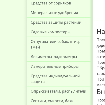
Средства от сорняков
Минеральные удобрения
Средства защиты растений
На
Садовые компостеры
Преп
Отпугиватели собак, птиц,
дере
змей
Преп
анти
Дозиметры, радиометры
Преп
Измерительные приборы
Обра
тары
Средства индивидуальной
При
защиты
мест
Вн
Опрыскиватели, распылители
Проз
Септики, емкости, баки