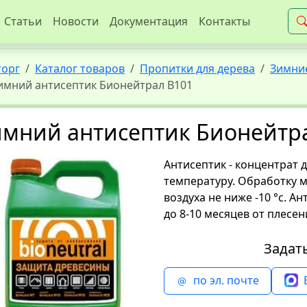
Статьи
Новости
Документация
Контакты
торг
Каталог товаров
Пропитки для дерева
Зимни
имний антисептик Бионейтрал В101
имний антисептик Бионейтр
Антисептик - концентрат 
температуру. Обработку 
воздуха не ниже -10 °с. 
до 8-10 месяцев от плесе
Задат
по эл. почте