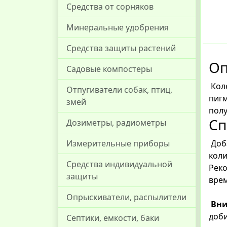
Средства от сорняков
Минеральные удобрения
Средства защиты растений
Оп
Садовые компостеры
Коле
Отпугиватели собак, птиц,
пигм
змей
полу
Сп
Дозиметры, радиометры
Доба
Измерительные приборы
коли
Средства индивидуальной
Реко
защиты
врем
Опрыскиватели, распылители
Вни
доби
Септики, емкости, баки