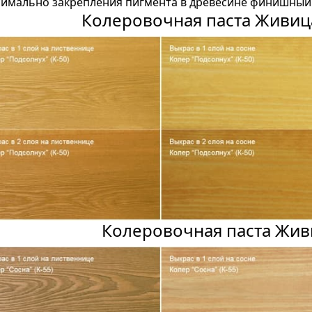
имально закрепления пигмента в древесине финишный 
Колеровочная паста Живиц
Колеровочная паста Жив