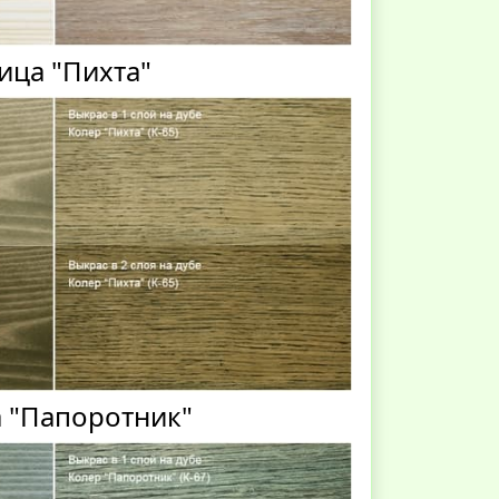
ица "Пихта"
 "Папоротник"