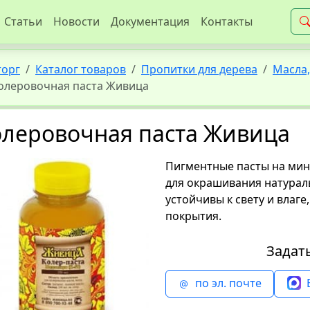
Статьи
Новости
Документация
Контакты
торг
Каталог товаров
Пропитки для дерева
Масла,
олеровочная паста Живица
олеровочная паста Живица
Пигментные пасты на мин
для окрашивания натурал
устойчивы к свету и влаг
покрытия.
Задат
по эл. почте