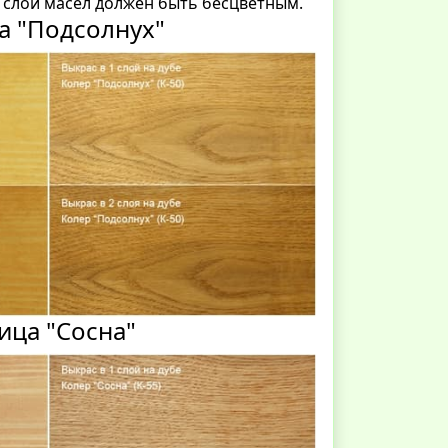
слой масел должен быть бесцветным.
а "Подсолнух"
ица "Сосна"