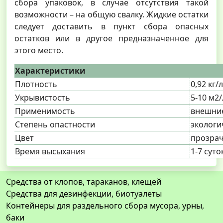
сбора упаковок, в случае отсутствия такой
возможности – на общую свалку. Жидкие остатки
следует доставить в пункт сбора опасных
остатков или в другое предназначенное для
этого место.
Характеристики
Плотность
0,92 кг/л
Укрывистость
5-10 м2/
Применимость
внешние
Степень опастности
экологи
Цвет
прозра
Время высыхания
1-7 суто
Средства от клопов, тараканов, клещей
Средства для дезинфекции, биотуалеты
Контейнеры для раздельного сбора мусора, урны,
баки