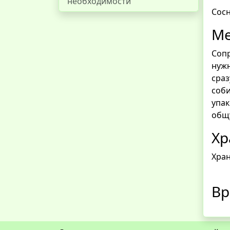
необходимости
Сосн
Ме
Сопр
нуж
сраз
соби
упак
общу
Хр
Хран
Вр