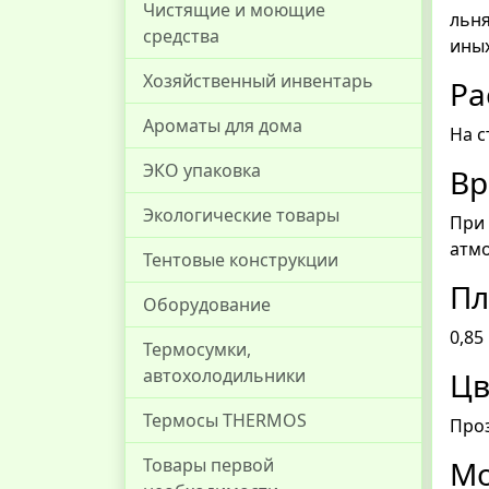
Чистящие и моющие
льн
средства
иных
Хозяйственный инвентарь
Ра
Ароматы для дома
На с
ЭКО упаковка
Вр
Экологические товары
При
атмо
Тентовые конструкции
Пл
Оборудование
0,85 
Термосумки,
автохолодильники
Цв
Термосы THERMOS
Про
Товары первой
Мо