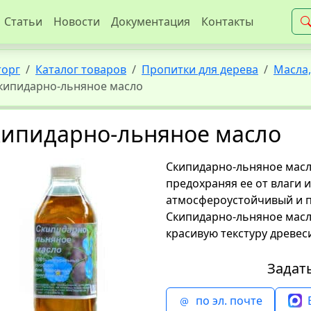
Статьи
Новости
Документация
Контакты
торг
Каталог товаров
Пропитки для дерева
Масла,
кипидарно-льняное масло
кипидарно-льняное масло
Скипидарно-льняное масл
предохраняя ее от влаги 
атмосфероустойчивый и п
Скипидарно-льняное масл
красивую текстуру древес
Задат
по эл. почте