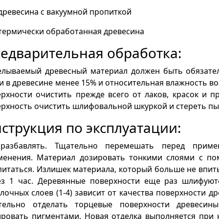
древесина с вакуумной пропиткой
термически обработанная древесина
едварительная обработка:
елываемый древесный материал должен быть обязате
и в древесине менее 15% и относительная влажность в
рхности очистить прежде всего от лаков, красок и 
рхность очистить шлифовальной шкуркой и стереть пы
струкция по эксплуатации:
разбавлять. Тщательно перемешать перед прим
менения. Материал дозировать тонкими слоями с п
итаться. Излишек материала, который больше не впиты
ез 1 час. Деревянные поверхности еще раз шлифуют
лочных слоев (1-4) зависит от качества поверхности 
тельно отделать торцевые поверхности древесин
ровать пигментами. Новая отделка выполняется при 