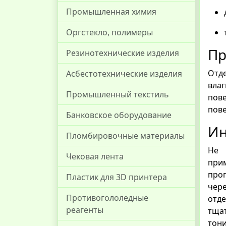
Промышленная химия
Оргстекло, полимеры
Пр
Резинотехнические изделия
Отд
Асбестотехнические изделия
влаг
Промышленный текстиль
пове
пове
Банковское оборудование
Ин
Пломбировочные материалы
Не 
Чековая лента
при
проп
Пластик для 3D принтера
чер
Противогололедные
отде
реагенты
тща
тони