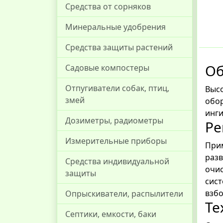
Средства от сорняков
Минеральные удобрения
Средства защиты растений
Об
Садовые компостеры
Отпугиватели собак, птиц,
Высо
змей
обор
инг
Дозиметры, радиометры
Ре
Измерительные приборы
Прим
разв
Средства индивидуальной
очис
защиты
сист
взбо
Опрыскиватели, распылители
Те
Септики, емкости, баки