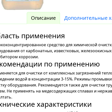
Описание
Дополнительные х
ласть применения
коконцентрированное средство для химической очист
удования от карбонатных, известковых, железоокисны
ибитором коррозии.
комендации по применению
еняется для очистки от комплексных загрязнений теп
едении водой в концентрации 3-15%. Режимы промывки 
тку оборудования. Рекомендуется также для очистки т
ем. Не применять на медесодержащих сплавах и нержа
лтать.
хнические характеристики