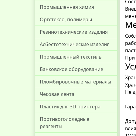
Сост
Промышленная химия
Вне
мене
Оргстекло, полимеры
Ме
Резинотехнические изделия
Соб
раб
Асбестотехнические изделия
паст
Промышленный текстиль
При 
Ус
Банковское оборудование
Хран
Пломбировочные материалы
Хран
Не д
Чековая лента
Пластик для 3D принтера
Гара
Противогололедные
Допу
реагенты
влия
ТУ 2