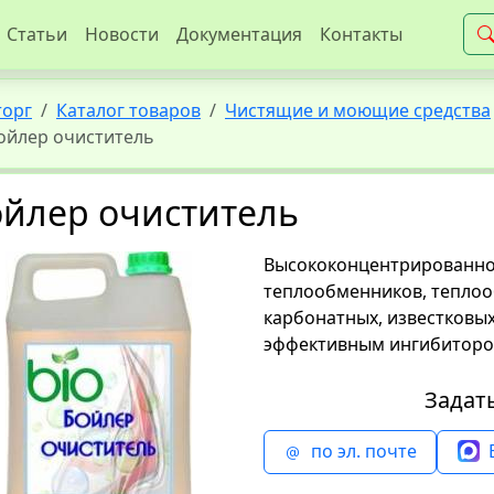
Статьи
Новости
Документация
Контакты
торг
Каталог товаров
Чистящие и моющие средства
ойлер очиститель
ойлер очиститель
Высококонцентрированное
теплообменников, теплоо
карбонатных, известковы
эффективным ингибиторо
Задат
по эл. почте