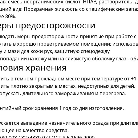
ав: смесь неорганических кислот, НПАВ, растворитель,
шний вид: Прозрачная жидкость со специфическим зап
е 80%.
ры предосторожности
людать меры предосторожности принятые при работе с
отать в хорошо проветриваемом помещении; использов
у и мази для кожи рук, защитную спецодежду.
попадании на кожу или на слизистую оболочку глаз - о
ловия хранения
ить в темном прохладном месте при температуре от +1 
ить плотно закрытым в местах, недоступных для детей.
опускать длительного замораживания и перегрева.
нтийный срок хранения 1 год со дня изготовления.
скается выпадение незначительного осадка при длите
ющее на качество средства.
380-008-18274330-07 ГОСТ Р 5 1696-2000