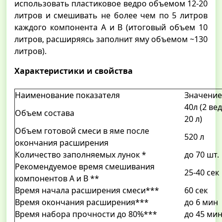
использовать пластиковое ведро объемом 12-20
литров и смешивать не более чем по 5 литров
каждого компонента А и В (итоговый объем 10
литров, расширяясь заполнит яму объемом ~130
литров).
Характеристики и свойства
Наименование показателя
Значение
40л (2 ве
Объем состава
20 л)
Объем готовой смеси в яме после
520 л
окончания расширения
Количество заполняемых лунок *
до 70 шт.
Рекомендуемое время смешивания
25-40 сек
компонентов А и В **
Время начала расширения смеси***
60 сек
Время окончания расширения***
до 6 мин
Время набора прочности до 80%***
до 45 ми