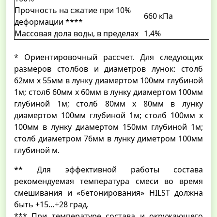
Прочность на сжатие при 10%
660 кПа
деформации ****
Массовая дола воды, в пределах
1,4%
* Ориентировочный рассчет. Для следующих
размеров столбов и диаметров лунок: столб
62мм x 55мм в лунку диамертом 100мм глубиной
1м; столб 60мм x 60мм в лунку диамертом 100мм
глубиной 1м; столб 80мм x 80мм в лунку
диамертом 100мм глубиной 1м; столб 100мм x
100мм в лунку диамертом 150мм глубиной 1м;
столб диаметром 76мм в лунку диметром 100мм
глубиной м.
** Для эффективной работы состава
рекомендуемая температура смеси во время
смешивания и «бетонирования» HILST должна
быть +15…+28 град.
*** При температуре состава и окружающего