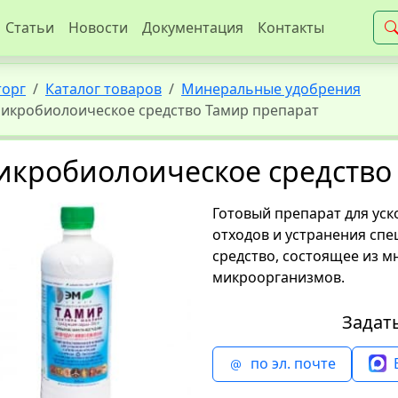
Статьи
Новости
Документация
Контакты
торг
Каталог товаров
Минеральные удобрения
икробиолоическое средство Тамир препарат
икробиолоическое средство
Готовый препарат для ус
отходов и устранения спе
средство, состоящее из 
микроорганизмов.
Задат
по эл. почте