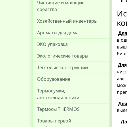
Чистящие и моющие
средства
И
ко
Хозяйственный инвентарь
Ароматы для дома
Для
в од
ЭКО упаковка
выше
биоп
Экологические товары
Для
Тентовые конструкции
чист
для 
Оборудование
можн
Термосумки,
преп
автохолодильники
Для
Термосы THERMOS
выле
Товары первой
Дл