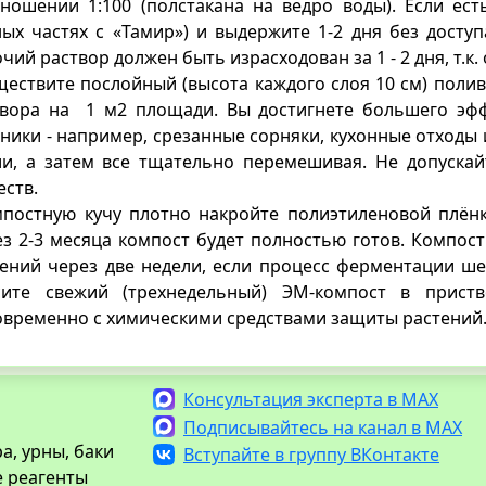
ношении 1:100 (полстакана на ведро воды). Если ест
ых частях с «Тамир») и выдержите 1-2 дня без досту
чий раствор должен быть израсходован за 1 - 2 дня, т.к
ествите послойный (высота каждого слоя 10 см) полив 
твора на 1 м2 площади. Вы достигнете большего эфф
ники - например, срезанные сорняки, кухонные отходы 
ли, а затем все тщательно перемешивая. Не допускай
ств.
постную кучу плотно накройте полиэтиленовой плёнко
з 2-3 месяца компост будет полностью готов. Компос
ений через две недели, если процесс ферментации ше
сите свежий (трехнедельный) ЭМ-компост в прист
временно с химическими средствами защиты растений
Консультация эксперта в MAX
Подписывайтесь на канал в MAX
а, урны, баки
Вступайте в группу ВКонтакте
е реагенты