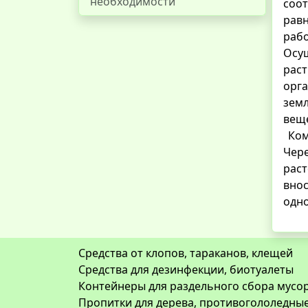
необходимости
соот
равн
рабо
Осущ
рас
орга
зем
веще
Ком
Чере
раст
вно
одно
Средства от клопов, тараканов, клещей
Средства для дезинфекции, биотуалеты
Контейнеры для раздельного сбора мусор
Пропитки для дерева, противогололедны