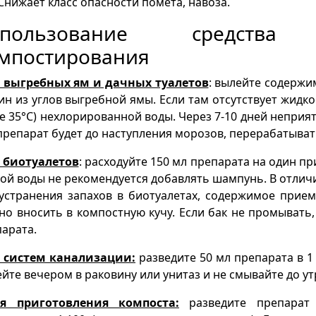
Снижает класс опасности помета, навоза.
спользование средств
мпостирования
 выгребных ям и дачных туалетов
: вылейте содержим
ин из углов выгребной ямы. Если там отсутствует жидкос
 35°С) нехлорированной воды. Через 7-10 дней неприя
репарат будет до наступления морозов, перерабатыва
 биотуалетов
: расходуйте 150 мл препарата на один пр
ой воды не рекомендуется добавлять шампунь. В отлич
устранения запахов в биотуалетах, содержимое прие
о вносить в компостную кучу. Если бак не промывать,
арата.
 систем канализации:
разведите 50 мл препарата в 1
йте вечером в раковину или унитаз и не смывайте до ут
я приготовления компоста:
разведите препарат