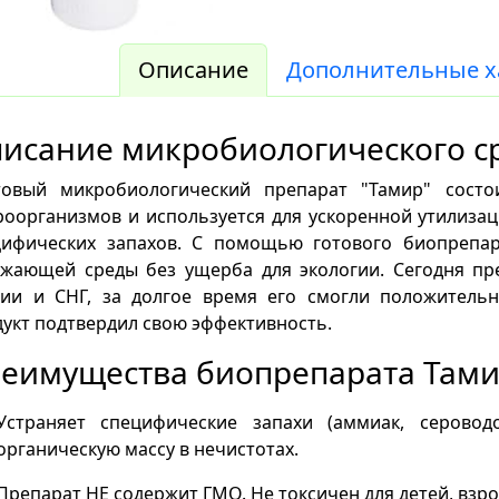
Описание
Дополнительные х
исание микробиологического с
овый микробиологический препарат "Тамир" сост
оорганизмов и используется для ускоренной утилизац
цифических запахов. С помощью готового биопрепа
ужающей среды без ущерба для экологии. Сегодня пр
сии и СНГ, за долгое время его смогли положитель
укт подтвердил свою эффективность.
еимущества биопрепарата Там
Устраняет специфические запахи (аммиак, сероводо
органическую массу в нечистотах.
Препарат НЕ содержит ГМО. Не токсичен для детей, взр