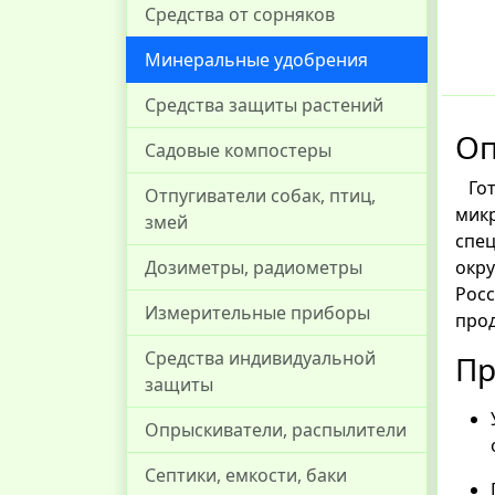
Средства от сорняков
Минеральные удобрения
Средства защиты растений
Оп
Садовые компостеры
Гот
Отпугиватели собак, птиц,
микр
змей
спе
окр
Дозиметры, радиометры
Рос
Измерительные приборы
прод
Средства индивидуальной
Пр
защиты
Опрыскиватели, распылители
Септики, емкости, баки