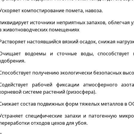
Ускоряет компостирование помета, навоза.
ликвидирует источники неприятных запахов, облегчая 
в животноводческих помещениях
Растворяет настоявшийся вязкий осадок, снижая нагруз
Очищает водоемы и сточные воды, способствует 
удобрения.
Способствует получению экологически безопасных выс
Содействует рабочей фиксации атмосферного азо
корневой системе растений (ризосфера).
Снижает состав подвижных форм тяжелых металлов в ОС
Устраняет специфические запахи и патогенную микр
переработки отходов цехов для убоя.