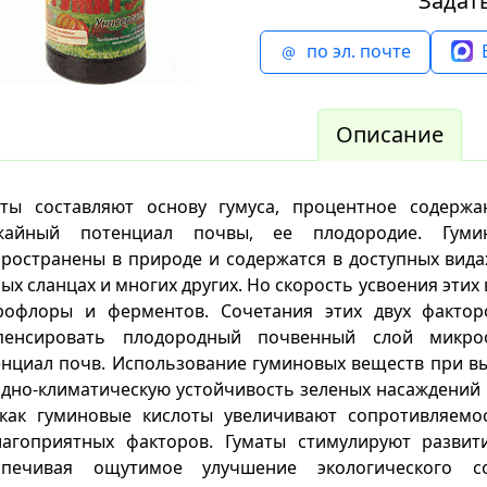
Задат
по эл. почте
Описание
аты составляют основу гумуса, процентное содерж
жайный потенциал почвы, ее плодородие. Гум
ространены в природе и содержатся в доступных видах
ых сланцах и многих других. Но скорость усвоения этих
рофлоры и ферментов. Сочетания этих двух фактор
пенсировать плодородный почвенный слой микро
енциал почв. Использование гуминовых веществ при 
дно-климатическую устойчивость зеленых насаждений 
 как гуминовые кислоты увеличивают сопротивляемо
лагоприятных факторов. Гуматы стимулируют развит
спечивая ощутимое улучшение экологического со