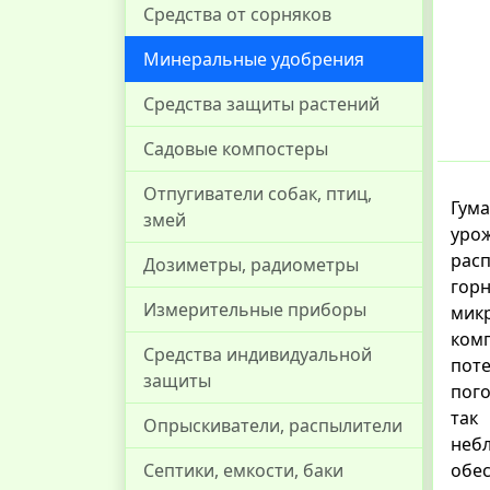
Средства от сорняков
Минеральные удобрения
Средства защиты растений
Садовые компостеры
Отпугиватели собак, птиц,
Гум
змей
уро
расп
Дозиметры, радиометры
горн
Измерительные приборы
мик
ком
Средства индивидуальной
пот
защиты
пого
так
Опрыскиватели, распылители
неб
обе
Септики, емкости, баки