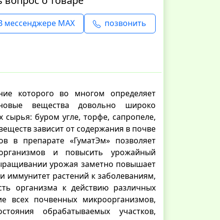
ь вопрос о товаре
В мессенджере MAX
позвонить
ание которого во многом определяет
иновые вещества довольно широко
 сырья: буром угле, торфе, сапропеле,
 веществ зависит от содержания в почве
ов в препарате «ГуматЭм» позволяет
организмов и повысить урожайный
выращивании урожая заметно повышает
и иммунитет растений к заболеваниям,
сть организма к действию различных
ие всех почвенных микроорганизмов,
стояния обрабатываемых участков,