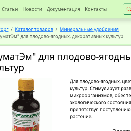
Статьи
Новости
Документация
Контакты
торг
Каталог товаров
Минеральные удобрения
ГуматЭм" для плодово-ягодных, декоративных культур
уматЭм" для плодово-ягодн
льтур
Для плодово-ягодных, цв
культур. Стимулирует раз
микроорганизмов, обесп
экологического состояни
препятствуя поступлению 
растение.