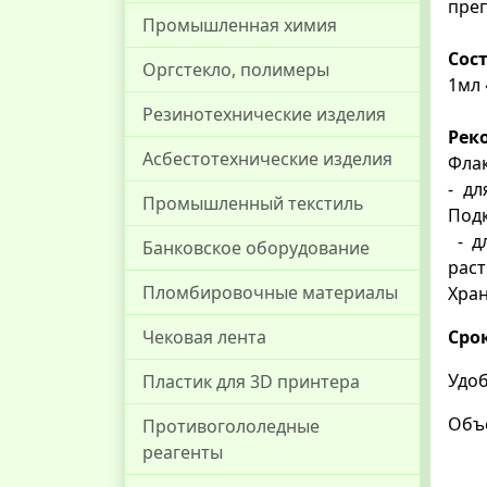
преп
Промышленная химия
Сос
Оргстекло, полимеры
1мл 
Резинотехнические изделия
Рек
Асбестотехнические изделия
Флак
- дл
Промышленный текстиль
Подк
- д
Банковское оборудование
раст
Пломбировочные материалы
Хран
Сро
Чековая лента
Удоб
Пластик для 3D принтера
Объе
Противогололедные
реагенты