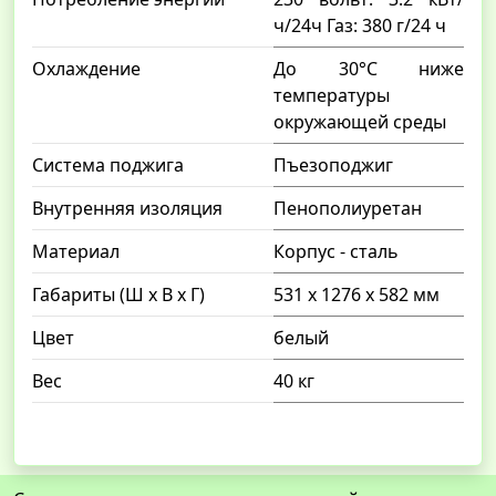
ч/24ч Газ: 380 г/24 ч
Охлаждение
До 30°С ниже
температуры
окружающей среды
Система поджига
Пъезоподжиг
Внутренняя изоляция
Пенополиуретан
Материал
Корпус - сталь
Габариты (Ш x В x Г)
531 x 1276 х 582 мм
Цвет
белый
Вес
40 кг