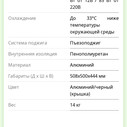
Вт от 12В / 85 Вт от
220В
Охлаждение
До 33°С ниже
температуры
окружающей среды
Система поджига
Пъезоподжиг
Внутренняя изоляция
Пенополиуретан
Материал
Алюминий
Габариты (Д x Ш x В)
508x500x444 мм
Цвет
Алюминий/черный
(крышка)
Вес
14 кг