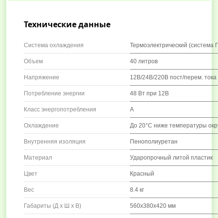
Технические данные
Система охлаждения
Термоэлектрический (система 
Объем
40 литров
Напряжение
12В/24В/220В пост/перем. тока
Потребление энергии
48 Вт при 12В
Класс энергопотребления
А
Охлаждение
До 20°С ниже температуры окр
Внутренняя изоляция
Пенополиуретан
Материал
Ударопрочный литой пластик
Цвет
Красный
Вес
8.4 кг
Габариты (Д x Ш x В)
560x380x420 мм