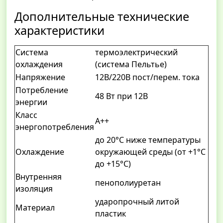
Дополнительные технические
характеристики
Система
термоэлектрический
охлаждения
(система Пельтье)
Напряжение
12В/220В пост/перем. тока
Потребление
48 Вт при 12В
энергии
Класс
А++
энергопотребления
до 20°С ниже температуры
Охлаждение
окружающей среды (от +1°С
до +15°С)
Внутренняя
пенополиуретан
изоляция
ударопрочный литой
Материал
пластик