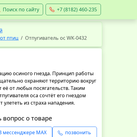
Поиск по сайту
+7 (8182) 460-235
й
от птиц
Отпугиватель ос WK-0432
ацию осиного гнезда. Принцип работы
 тщательно охраняют территорию вокруг
 её от любых посягательств. Таким
пугивателя оса сочтёт его гнездом
 улететь из страха нападения.
ь вопрос о товаре
В мессенджере MAX
позвонить