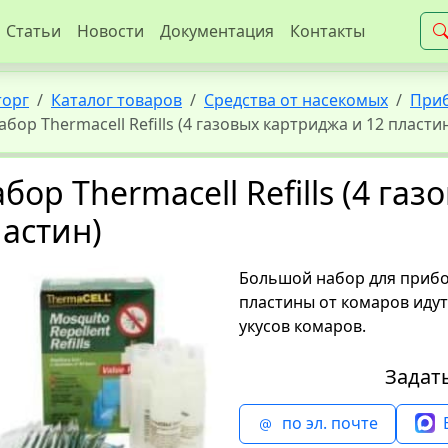
Статьи
Новости
Документация
Контакты
торг
Каталог товаров
Средства от насекомых
Приб
абор Thermacell Refills (4 газовых картриджа и 12 пласти
бор Thermacell Refills (4 га
астин)
Большой набор для прибор
пластины от комаров идут
укусов комаров.
Задат
по эл. почте