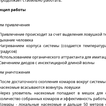
продолжает стабильно работать.
нцип работы
им привлечения
Привлечение происходит за счет выделения ловушкой т
дыхание человека
Нагреванием корпуса системы (создается температур
градусов)
Использованием органического аттрактанта для имитац
Свечением диодов с инсектицидной длиной волны
им уничтожения
После достаточного скопления комаров вокруг системы
насекомые всасываются вовнутрь ловушки
Через уловитель насекомые попадают в мешок для с
количество собранных комаров и эффективность работ
Комары - локальные насекомые и дальше 50 метров о