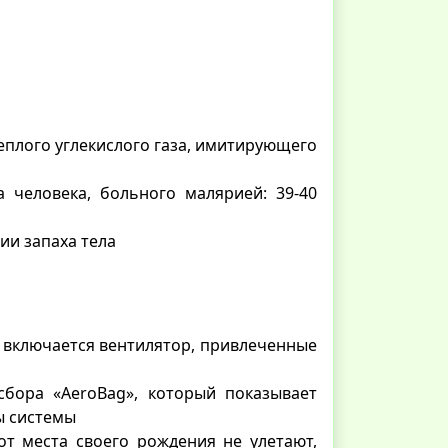
еплого углекислого газа, имитирующего
а человека, больного малярией: 39-40
ии запаха тела
 включается вентилятор, привлеченные
бора «AeroBag», который показывает
ы системы
т места своего рождения не улетают,