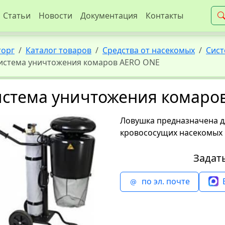
Статьи
Новости
Документация
Контакты
торг
Каталог товаров
Средства от насекомых
Сист
истема уничтожения комаров AERO ONE
истема уничтожения комаро
Ловушка предназначена д
кровососущих насекомых 
Задат
по эл. почте