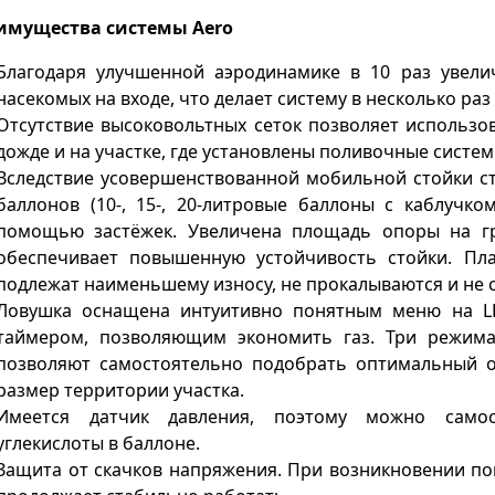
имущества системы Aero
Благодаря улучшенной аэродинамике в 10 раз увели
насекомых на входе, что делает систему в несколько ра
Отсутствие высоковольтных сеток позволяет использо
дожде и на участке, где установлены поливочные систем
Вследствие усовершенствованной мобильной стойки 
баллонов (10-, 15-, 20-литровые баллоны с каблучко
помощью застёжек. Увеличена площадь опоры на гр
обеспечивает повышенную устойчивость стойки. Пл
подлежат наименьшему износу, не прокалываются и не 
Ловушка оснащена интуитивно понятным меню на LE
таймером, позволяющим экономить газ. Три режима
позволяют самостоятельно подобрать оптимальный о
размер территории участка.
Имеется датчик давления, поэтому можно самос
углекислоты в баллоне.
Защита от скачков напряжения. При возникновении п