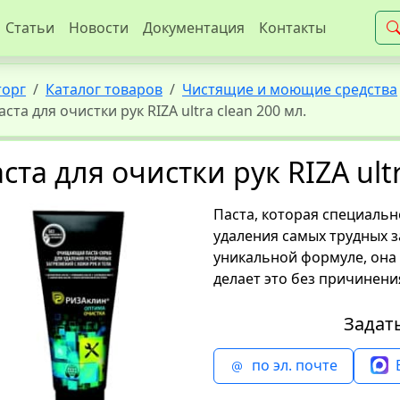
Статьи
Новости
Документация
Контакты
торг
Каталог товаров
Чистящие и моющие средства
аста для очистки рук RIZA ultra clean 200 мл.
ста для очистки рук RIZA ultr
Паста, которая специаль
удаления самых трудных з
уникальной формуле, она 
делает это без причинени
Задат
по эл. почте