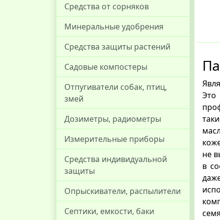
Средства от сорняков
Минеральные удобрения
Средства защиты растений
Па
Садовые компостеры
Явл
Отпугиватели собак, птиц,
Это
змей
про
таки
Дозиметры, радиометры
масл
Измерительные приборы
коже
не в
Средства индивидуальной
в с
защиты
даж
исп
Опрыскиватели, распылители
комп
Септики, емкости, баки
семя