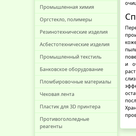
очищ
Промышленная химия
Сп
Оргстекло, полимеры
Пер
Резинотехнические изделия
прои
коже
Асбестотехнические изделия
пыл
пове
Промышленный текстиль
и о
Банковское оборудование
раст
сли
Пломбировочные материалы
эфф
оста
Чековая лента
пос
Пластик для 3D принтера
Хра
пров
Противогололедные
реагенты