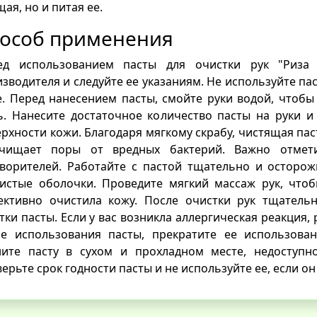
ая, но и питая ее.
особ применения
ед использованием пасты для очистки рук "Риза 
зводителя и следуйте ее указаниям. Не используйте п
. Перед нанесением пасты, смойте руки водой, чтобы
ь. Нанесите достаточное количество пасты на руки и
рхности кожи. Благодаря мягкому скрабу, чистящая пас
чищает поры от вредных бактерий. Важно отмети
ворителей. Работайте с пастой тщательно и осторож
зистые оболочки. Проведите мягкий массаж рук, что
ективно очистила кожу. После очистки рук тщатель
тки пасты. Если у вас возникла аллергическая реакци
ле использования пасты, прекратите ее использова
ните пасту в сухом и прохладном месте, недоступн
ерьте срок годности пасты и не используйте ее, если он 