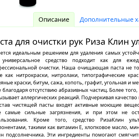
Описание
Дополнительные х
ста для очистки рук Риза Клин у
яется идеальным решением для удаления самых устойч
 универсальное средство подходит как для ежед
фессиональной очистки. Наша очищающая паста не тол
е как нитрокраски, нитролаки, типографические крас
яные краски, битум, сажа, копоть, графит, угольная и м
 благодаря отсутствию абразивных частиц. Более того,
ызывает аллергических реакций. Подчеркивая качество 
остав чистящей пасты входят активные моющие веще
е самые сильные загрязнения, и при этом не ос
ользования. Кроме того, средство РизаКлин ул
онентами, такими как витамин Е, хлопковое масло, ми
н подсолнечника. Эти ингредиенты помогают смягчить