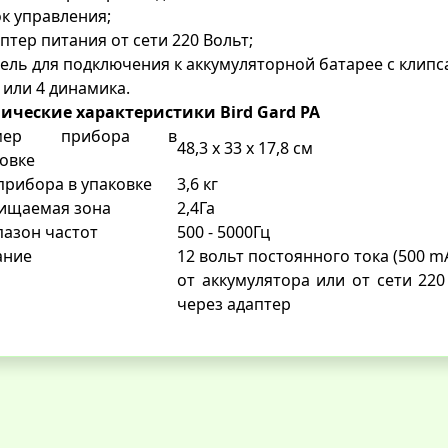
ок управления;
аптер питания от сети 220 Вольт;
бель для подключения к аккумуляторной батарее с клипс
 2 или 4 динамика.
нические характеристики Bird Gard PA
змер прибора в
48,3 x 33 x 17,8 см
овке
прибора в упаковке
3,6 кг
ищаемая зона
2,4Га
азон частот
500 - 5000Гц
ание
12 вольт постоянного тока (500 m
от аккумулятора или от сети 220
через адаптер