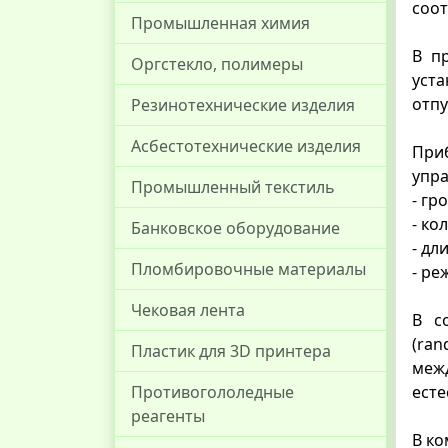
соот
Промышленная химия
В п
Оргстекло, полимеры
уст
отпу
Резинотехнические изделия
Асбестотехнические изделия
При
упр
Промышленный текстиль
- гр
- ко
Банковское оборудование
- дл
Пломбировочные материалы
- ре
Чековая лента
В с
(ra
Пластик для 3D принтера
меж
Противогололедные
есте
реагенты
В ко