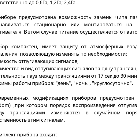
ветственно до 0,6Га; 1,2Га; 2,4Га.
риборе предусмотрена возможность замены чипа па
анавливаться стационарно или монтироваться на
гивателя. В этом случае питание осуществляется от ав
бор компактен, имеет защиту от атмосферных возд
авления, позволяющую изменять по необходимости:
омкость отпугивающих сигналов;
личество и вид отпугивающих сигналов за одну трансляци
ительность пауз между трансляциями от 17 сек до 30 мин
жимы работы прибора: "день", "ночь", "круглосуточно".
овременных модификациях приборов предусмотрен
ndom) ,при котором порядок воспроизведения отпуги
ду трансляциями изменяются в случайном поря
ственность этим сигналам.
мплект прибора входят: