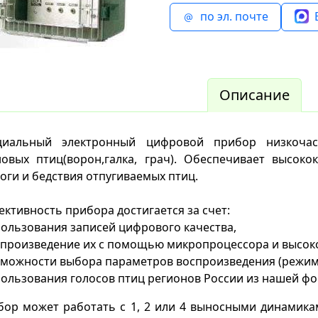
по эл. почте
Описание
циальный электронный цифровой прибор низкочас
новых птиц(ворон,галка, грач). Обеспечивает высоко
оги и бедствия отпугиваемых птиц.
ктивность прибора достигается за счет:
пользования записей цифрового качества,
спроизведение их с помощью микропроцессора и высок
зможности выбора параметров воспроизведения (режим
пользования голосов птиц регионов России из нашей фо
бор может работать с 1, 2 или 4 выносными динамик