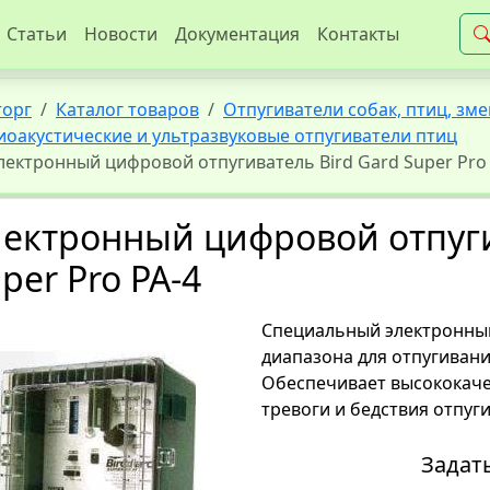
Статьи
Новости
Документация
Контакты
торг
Каталог товаров
Отпугиватели собак, птиц, зме
иоакустические и ультразвуковые отпугиватели птиц
лектронный цифровой отпугиватель Bird Gard Super Pro 
ектронный цифровой отпуги
per Pro PA-4
Специальный электронны
диапазона для отпугивани
Обеспечивает высококаче
тревоги и бедствия отпуг
Задат