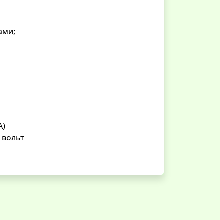
ами;
А)
 вольт