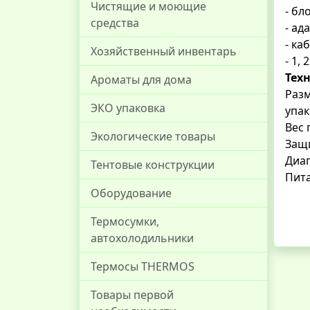
Чистящие и моющие
- бл
средства
- ад
- ка
Хозяйственный инвентарь
- 1,
Тех
Ароматы для дома
Ра
ЭКО упаковка
упак
Вес 
Экологические товары
Защ
Диап
Тентовые конструкции
Пит
Оборудование
Термосумки,
автохолодильники
Термосы THERMOS
Товары первой