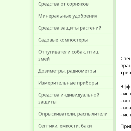
Средства от сорняков
Минеральные удобрения
Средства защиты растений
Садовые компостеры
Отпугиватели собак, птиц,
Спе
змей
вра
Дозиметры, радиометры
трев
Измерительные приборы
Эффе
- ис
Средства индивидуальной
- во
защиты
- во
Опрыскиватели, распылители
- ис
Септики, емкости, баки
При