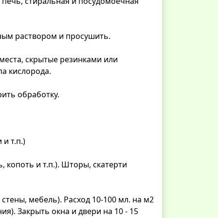
 печь, стиральная и посудомоечная
ным раствором и просушить.
места, скрытые резинками или
па кислорода.
ить обработку.
и т.п.)
копоть и т.п.). Шторы, скатерти
тены, мебель). Расход 10-100 мл. на м2
я). Закрыть окна и двери на 10 - 15