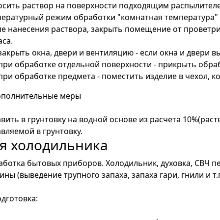
осить раствор на поверхности подходящим распылител
ературный режим обработки "комнатная температура" 20
е нанесения раствора, закрыть помещение от проветри
аса.
закрыть окна, двери и вентиляцию - если окна и двери 
при обработке отдельной поверхности - прикрыть обра
при обработке предмета - поместить изделие в чехол, ко
Дополнительные меры
вить в грунтовку на водной основе из расчета 10%(раст
вляемой в грунтовку.
я холодильника
ботка бытовых приборов. Холодильник, духовка, СВЧ п
ны (выведение трупного запаха, запаха гари, гнили и т.п
одготовка: