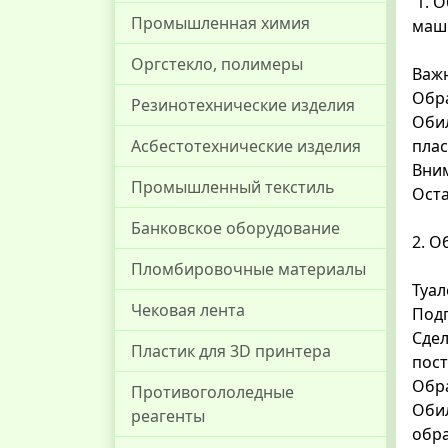
1. О
Промышленная химия
маши
Оргстекло, полимеры
Важн
Обр
Резинотехнические изделия
Обил
плас
Асбестотехнические изделия
Вни
Промышленный текстиль
Оста
Банковское оборудование
2. О
Пломбировочные материалы
Туал
Чековая лента
Подг
Сдел
Пластик для 3D принтера
пост
Обр
Противогололедные
Обил
реагенты
обра