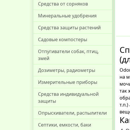
Средства от сорняков
Минеральные удобрения
Средства защиты растений
Садовые компостеры
Сп
Отпугиватели собак, птиц,
(д
змей
Odor
Дозиметры, радиометры
на м
Измерительные приборы
мочи
так 
Средства индивидуальной
обра
защиты
т.п.
веще
Опрыскиватели, распылители
Ка
Септики, емкости, баки