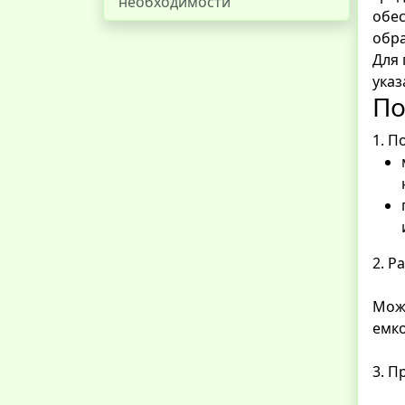
необходимости
обес
обра
Для 
ука
По
1. П
2. Р
Можн
емко
3. П