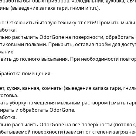
бработка бытовых приборов. Холодильник, духовка, СВЧ
ны (выведение запаха гари, гнили и т.п.).
о: Отключить бытовую технику от сети! Промыть мыль
аботка.
ьно распылить OdorGone на поверхности, обработать 
тиковыми полками. Прикрыть, оставив проём для досту
мание!
вить до полного высыхания. При необходимости повтор
бработка помещения.
ет, кухня, ванная, комнаты (выведения запаха гари, гнили 
отовка.
ать уборку помещения мыльным раствором (смыть гарь, 
ирать и обработать OdorGone.
аботка.
ьно распылить OdorGone на все поверхности (потолок, с
батываемой поверхности (зависит от степени загрязнени