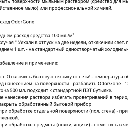
ыть поверхности мыльным раствором (средство для мы
йственное мыло) или профессиональной химией.
асход OdorGone
еднем расход средства 100 мл./м²
случая " Уехали в отпуск на две недели, отключили свет,
еднем 1 шт. - на стандартный одностворчатый холодиль
азбавление и применение:
о: Отключить бытовую технику от сети! - температура об
д нанесением на поверхности - разбавить OdorGone - 1
она 500 мл. подходит к стандартной ПЭТ бутылке.
е нанесения раствора избегать проветриваний в период 
закрыть обработанный бытовой прибор,
при обработке отдельной поверхности (пол, стена) - п
пленкой,
при обработке предмета (полки, ящики) - поместить в че