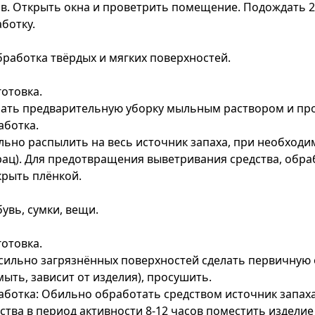
в. Открыть окна и проветрить помещение. Подождать 2
ботку.
бработка твёрдых и мягких поверхностей.
отовка.
лать предварительную уборку мыльным раствором и пр
аботка.
ьно распылить на весь источник запаха, при необходим
ац). Для предотвращения выветривания средства, обр
рыть плёнкой.
бувь, сумки, вещи.
отовка.
сильно загрязнённых поверхностей сделать первичную 
ыть, зависит от изделия), просушить.
ботка: Обильно обработать средством источник запах
ства в период активности 8-12 часов поместить изделие 