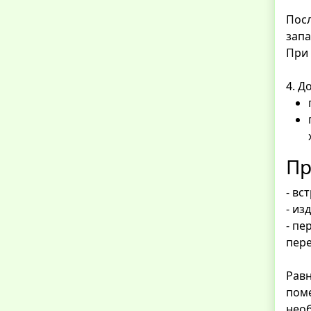
Посл
запа
При 
4. 
Пр
- вс
- из
- пе
пер
Равн
поме
необ