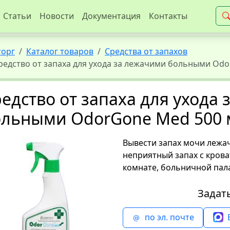
Статьи
Новости
Документация
Контакты
торг
Каталог товаров
Средства от запахов
редство от запаха для ухода за лежачими больными Odo
едство от запаха для ухода
ольными OdorGone Мed 500 
Вывести запах мочи лежач
неприятный запах с крова
комнате, больничной пал
Задат
по эл. почте