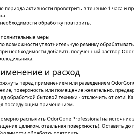
е периода активности проветрить в течение 1 часа и п
ха.
необходимости обработку повторить.
Дополнительные меры
по возможности уплотнительную резинку обрабатывать
при необходимости добавить полученный раствор OdorGo
холодильника.
именение и расход
тряхнуть перед применением или разведением OdorGone 
делие, поверхность или помещение желательно, предва
ред обработкой бытовой техники - отключить от сети! К
ед последующим применением.
омерно распылить OdorGone Professional на источник за
щение целиком, отдельная поверхность). Оставить до 
ходимости обработку повторить.