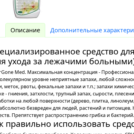
Описание
Дополнительные характери
ециализированное средство для
ля ухода за лежачими больными
Gone Med. Максимальная концентрация - Профессиона
олекулярном уровне неприятные запахи, любой сложнос
, меток, рвоты, фекальные запахи и т.п.; запахи химиче
же - гниения, затхлости, трупный запах, сырости, плесени,
ботки на любой поверхности (дерево, плитка, линолеум,
) абсолютно безвреден для людей, растений и питомцев.
ств. Препятствует распространению грибка и бактерий
к правильно использовать средс