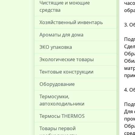
Чистящие и моющие
часо
средства
обра
Хозяйственный инвентарь
3. О
Ароматы для дома
Подг
Сде
ЭКО упаковка
Обр
Экологические товары
Обил
матр
Тентовые конструкции
прик
Оборудование
4. О
Термосумки,
автохолодильники
Подг
Для 
Термосы THERMOS
пром
Обра
Товары первой
сред