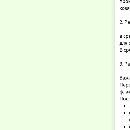
пром
хозя
2. Р
в ср
для 
В ср
3. Р
Важн
Пере
флак
Посл