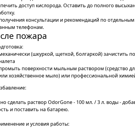
печить доступ кислорода. Оставить до полного высыха
ботку.
получения консультации и рекомендаций по отдельным 
занным телефонам.
сле пожара
одготовка:
механически (шкуркой, щеткой, болгаркой) зачистить по
налета
промыть поверхности мыльным раствором (средство дл
или хозяйственное мыло) или профессиональной химией
азбавление:
о сделать раствор OdorGone - 100 мл. / 3 л. воды - доб
сть и поставить на батарею.
рименение и условия работы: