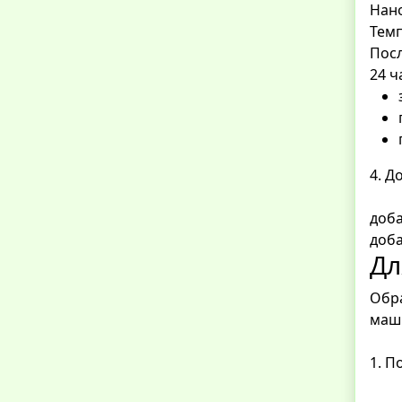
Нан
Темп
Посл
24 ч
4. 
доба
доба
Дл
Обра
маши
1. П