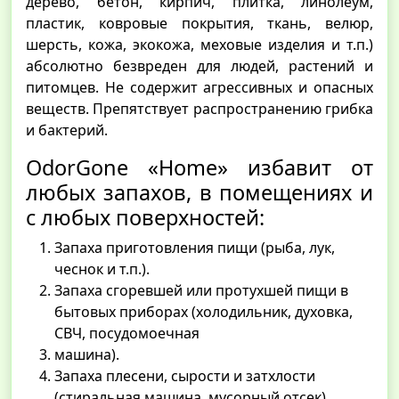
дерево, бетон, кирпич, плитка, линолеум,
пластик, ковровые покрытия, ткань, велюр,
шерсть, кожа, экокожа, меховые изделия и т.п.)
абсолютно безвреден для людей, растений и
питомцев. Не содержит агрессивных и опасных
веществ. Препятствует распространению грибка
и бактерий.
OdorGone «Home» избавит от
любых запахов, в помещениях и
с любых поверхностей:
Запаха приготовления пищи (рыба, лук,
чеснок и т.п.).
Запаха сгоревшей или протухшей пищи в
бытовых приборах (холодильник, духовка,
СВЧ, посудомоечная
машина).
Запаха плесени, сырости и затхлости
(стиральная машина, мусорный отсек).