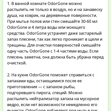
1. В ванной комнате OdorGone можно
распылить не только в воздух, но и на занавеску
душа, на коврик, на деревянные поверхности.
При мытье полов или стен смешайте 30-60 мл
OdorGone и 4 литра воды или моющего
средства. OdorGone устраняет даже застарелый
запах плесени, так как легко проникает в щели и
трещины. Для очистки поверхностей смешайте
одну часть OdorGone с 1-4 частями воды. Если
плесень заметна, она должна быть убрана перед
очисткой.
2. На кухне OdorGone поможет справиться с
запахами еды, остающимися после ее
приготовления — с запахом рыбы,
подгоревшего пирога, специй. Можно
распылить нейтрализатор запаха на мусорное
ведро, если нет возможности немедленно его
вынести. OdorGone добавляют при мытье рук,