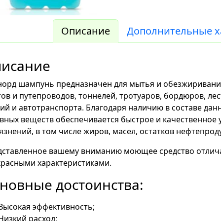
Описание
Дополнительные х
писание
норд шампунь предназначен для мытья и обезжиривани
ов и путепроводов, тоннелей, тротуаров, бордюров, ле
ий и автотранспорта. Благодаря наличию в составе да
вных веществ обеспечивается быстрое и качественное 
язнений, в том числе жиров, масел, остатков нефтепродук
дставленное вашему вниманию моющее средство отлича
красными характеристиками.
новные достоинства:
Высокая эффективность;
Низкий расход;