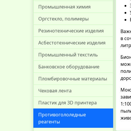
Промышленная химия
Оргстекло, полимеры
Резинотехнические изделия
Важн
в со
Асбестотехнические изделия
литр
Промышленный текстиль
Бион
мож
Банковское оборудование
поли
доро
Пломбировочные материалы
Моющ
Чековая лента
зави
Пластик для 3D принтера
1:10
пыли
Противогололедные
живо
реагенты