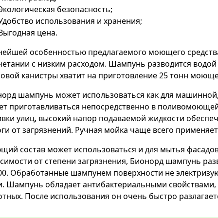
Экологическая безопасность;
Удобство использования и хранения;
Выгодная цена.
ейшей особенностью предлагаемого моющего средства
четании с низким расходом. Шампунь разводится водой 
овой канистры хватит на приготовление 25 тонн моюще
орд шампунь может использоваться как для машинной, 
ет приготавливаться непосредственно в поливомоющей
вки улиц, высокий напор подаваемой жидкости обеспеч
ги от загрязнений. Ручная мойка чаще всего применяет
ий состав может использоваться и для мытья фасадов
симости от степени загрязнения, Бионорд шампунь разв
00. Обработанные шампунем поверхности не электризую
. Шампунь обладает антибактериальными свойствами, п
тных. После использования он очень быстро разлагаетс