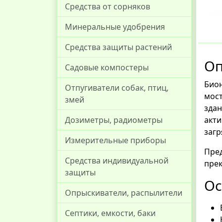
Средства от сорняков
Минеральные удобрения
Средства защиты растений
О
Садовые компостеры
Био
Отпугиватели собак, птиц,
мост
змей
здан
акти
Дозиметры, радиометры
загр
Измерительные приборы
Пре
Средства индивидуальной
пре
защиты
Ос
Опрыскиватели, распылители
Септики, емкости, баки