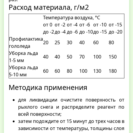
Расход материала, г/м2
Температура воздуха, °С
от 0
от -2
от -4
от -6
от -10
от -15
до -2
до -4
до -6
до -10
до -15
до -20
Профилактика
20
25
30
40
60
80
гололеда
Уборка льда
40
40
50
70
100
150
1-5 мм
Уборка льда
60
60
80
100
130
180
5-10 мм
Методика применения
для ликвидации очистите поверхность от
рыхлого снега и распределите реагент по
всей поверхности;
затем подождите от 15 минут до трех часов в
зависимости от температуры, толщины слоя