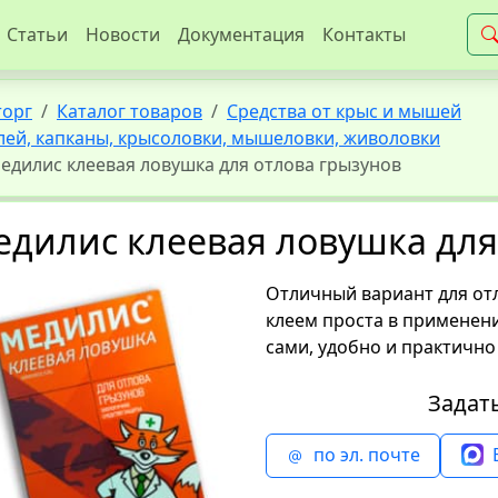
Статьи
Новости
Документация
Контакты
торг
Каталог товаров
Средства от крыс и мышей
лей, капканы, крысоловки, мышеловки, живоловки
едилис клеевая ловушка для отлова грызунов
дилис клеевая ловушка для
Отличный вариант для от
клеем проста в применен
сами, удобно и практично
Задат
по эл. почте