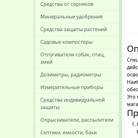
Средства от сорняков
Минеральные удобрения
Средства защиты растений
Садовые компостеры
Оп
Отпугиватели собак, птиц,
Спец
змей
дейс
осво
Дозиметры, радиометры
Наиб
Измерительные приборы
обес
Это 
Средства индивидуальной
мага
защиты
П
Опрыскиватели, распылители
Септики, емкости, баки