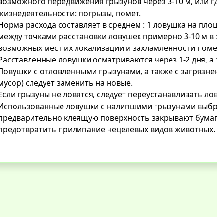
возможного передвижения грызунов через 3-10 м, или 
жизнедеятельности: погрызы, помет.
Норма расхода составляет в среднем : 1 ловушка на пло
между точками расстановки ловушек примерно 3-10 м в 
возможных мест их локализации и захламленности пом
Расставленные ловушки осматриваются через 1-2 дня, а 
Ловушки с отловленными грызунами, а также с загрязне
мусор) следует заменить на новые.
Если грызуны не ловятся, следует переустанавливать л
Использованные ловушки с налипшими грызунами выбр
предварительно клеящую поверхность закрывают бумаг
предотвратить прилипание нецелевых видов животных.