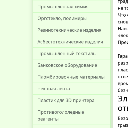
трад
Промышленная химия
не т
Что 
Оргстекло, полимеры
снов
Наве
Резинотехнические изделия
Элек
Асбестотехнические изделия
Преи
Промышленный текстиль
Гара
разр
Банковское оборудование
плас
отве
Пломбировочные материалы
врем
Чековая лента
безн
Эл
Пластик для 3D принтера
от
Противогололедные
Безо
реагенты
грыз