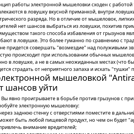
нцип работы электронной мышеловки сходен с работой
лекаются в ловушку вкусной приманкой, внутри ловуш
трического разряда. Но в отличие от мышеловок, липких
ителей нет шансов выбраться из ловушки, похитив прим
муществом такого способа избавления от грызунов явл
бают в ловушке. Это более гуманно по сравнению с т
не придется совершать "возмездие" над полуживыми зв
стую происходит при использовании обычных мышелово
но в ловушке, а не в самых неожиданных местах (что бы
ется страдать от неприятного запаха и искать "тушки" 
электронной мышеловкой "Antira
т шансов уйти
 Вы явно проигрываете в борьбе против грызунов с пр
робуйте электронную мышеловку:
через заднюю стенку с отверстиями поместите в дальн
может быть любой пищевой продукт, но чем он будет "
привлечь внимание вредителей;