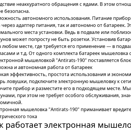
дствие неаккуратного обращения с ядами. В этом отно
е безопасна.
ожность автономного использования. Питание прибора
 через адаптер питания, так и автономно от батареек. 
мального места установки. Ведь в подвале или поблизо
унов может попросту не быть розетки. Установив бата
в любом месте, где требуется его применение — в подвале
асами и т.д. От одного комплекта батареек мышеловка с
ектронной мышеловкой "Antirats-190" поставляется блок
ожна и автономная работа от батареек
кая эффективность, простота использования и эконом
рь ловушки, подключите электронную мышеловку к сети 
чите прибор и разместите его в подходящем месте. Мы
унами, при этом не требует особого обслуживания, зна
номичной.
тронная мышеловка "Antirats-190" приманивает вредит
трического тока
к работает электронная мышелов