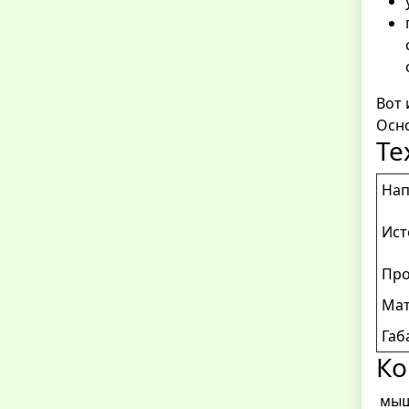
Вот 
Осно
Те
Нап
Ист
Про
Мат
Габ
Ко
мыш