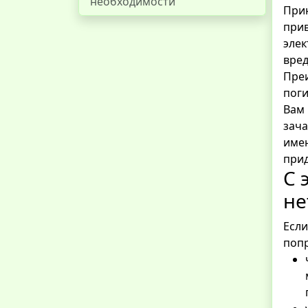
необходимости
При
прив
элек
вред
Преи
поги
Вам 
зача
имен
прид
С 
не
Если
поп