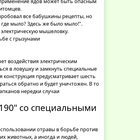
и применение ядов может быть опасным
питомцев.
спробовал все бабушкины рецепты, но
 где мыло? Здесь же было мыло!".
 электрическую мышеловку.
ьбе с грызунами
чет воздействия электрическим
ься в ловушку и замкнуть специальные
ная конструкция предусматривает шесть
раться обратно и будет уничтожен. В то
апканов нередки случаи
-190" со специальными
спользовании отравы в борьбе против
х животных, а иногда и людей,