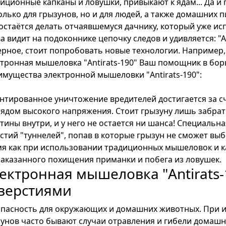
иционные капканы и ловушки, привыкают к ядам... Да 
олько для грызунов, но и для людей, а также домашних 
остаётся делать отчаявшемуся дачнику, который уже и
а видит на подоконнике цепочку следов и удивляется: "А
рное, стоит попробовать новые технологии. Например,
тронная мышеловка "Antirats-190" Ваш помощник в бор
мущества электронной мышеловки "Antirats-190":
нтированное уничтожение вредителей достигается за с
ядом высокого напряжения. Стоит грызуну лишь забрат
тины внутри, и у него не остается ни шанса! Специаль
стий "туннелей", попав в которые грызун не сможет выб
я как при использовании традиционных мышеловок и к
аказанного похищения приманки и побега из ловушек.
ектронная мышеловка "Antirats
верстиями
пасность для окружающих и домашних животных. При и
унов часто бывают случаи отравления и гибели домашни