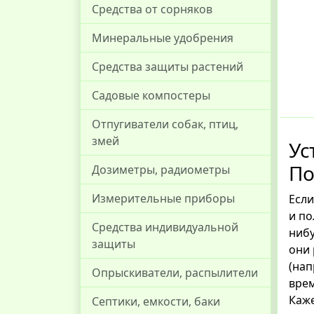
Средства от сорняков
Минеральные удобрения
Средства защиты растений
Садовые компостеры
Отпугиватели собак, птиц,
змей
Ус
По
Дозиметры, радиометры
Измерительные приборы
Если
и по
Средства индивидуальной
нибу
защиты
они 
(нап
Опрыскиватели, распылители
врем
Каже
Септики, емкости, баки