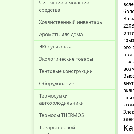
Чистящие и моющие
всле
средства
боле
Возм
Хозяйственный инвентарь
220В
опти
Ароматы для дома
грыз
ЭКО упаковка
его 
прип
Экологические товары
С эл
возм
Тентовые конструкции
Высо
внут
Оборудование
вклю
Термосумки,
грыз
автохолодильники
эко
Элек
Термосы THERMOS
элек
Ка
Товары первой