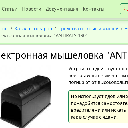
Статьи
Новости
Документация
Контакты
торг
Каталог товаров
Средства от крыс и мышей
Э
лектронная мышеловка "ANTIRATS-190"
ектронная мышеловка "ANTI
Устройство действует по
нее грызуны не имеют ни 
погибают от высоковольт
Не использует ядов или 
понадобится самостояте
вредителями или искать 
как в случае с ядами.