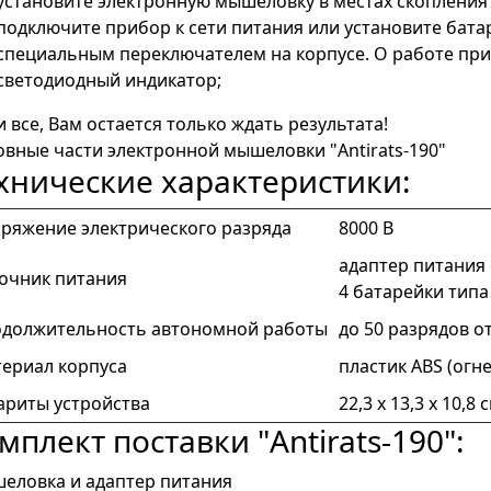
установите электронную мышеловку в местах скопления
подключите прибор к сети питания или установите бат
специальным переключателем на корпусе. О работе при
светодиодный индикатор;
и все, Вам остается только ждать результата!
вные части электронной мышеловки "Antirats-190"
хнические характеристики:
ряжение электрического разряда
8000 В
адаптер питания о
очник питания
4 батарейки типа 
должительность автономной работы
до 50 разрядов о
ериал корпуса
пластик ABS (огн
ариты устройства
22,3 х 13,3 х 10,8 
мплект поставки "Antirats-190":
еловка и адаптер питания