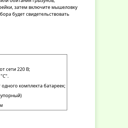
 или обитания грызунов;
арейки, затем включите мышеловку
бора будет свидетельствовать
т сети 220 В;
"C".
т одного комплекта батареек;
еупорный)
см