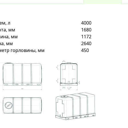
м, л
4000
та, мм
1680
ина, мм
1172
а, мм
2640
метр горловины, мм
450