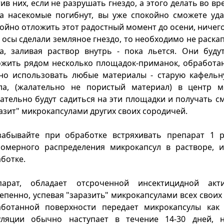
ив них, если не разрушать гнездо, а этого делать во в
а насекомые погибнут, вы уже спокойно сможете уд
ойно отложить этот радостный момент до осени, ничег
 осы сделали земляное гнездо, то необходимо не раска
а, заливая раствор внутрь - пока льется. Они буд
жить рядом несколько площадок-приманок, обработан
о использовать любые материалы - старую кафельну
кла, (жалательно не пористый материал) в центр 
ательно будут садиться на эти площадки и получать с
азит" микрокапсулами других своих сородичей.
забывайте при обработке встряхивать препарат 1 
омерного распределения микрокапсул в растворе, и
ботке.
парат, обладает отсроченной инсектицидной акт
епенно, успевая "заразить" микрокапсулами всех своих
аботанной поверхности передает микрокапсулы как
уляции обычно наступает в течение 14-30 дней, 