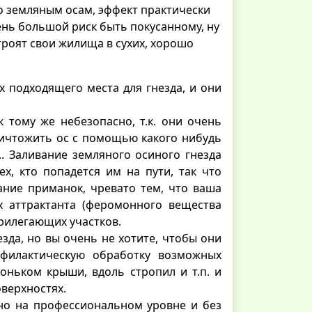
о земляным осам, эффект практически
ень большой риск быть покусанному, ну
строят свои жилища в сухих, хорошо
х подходящего места для гнезда, и они
 тому же небезопасно, т.к. они очень
ничтожить ос с помощью какого нибудь
.. Заливание земляного осиного гнезда
х, кто попадется им на пути, так что
ание приманок, чревато тем, что ваша
х аттрактанта (феромонного вещества
прилегающих участков.
незда, но вы очень не хотите, чтобы они
офилактическую обработку возможных
коньком крыши, вдоль стропил и т.п. и
оверхностях.
 но на профессиональном уровне и без