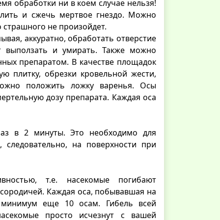
ремя обработки ни в коем случае нельзя!
алить и сжечь мертвое гнездо. Можно
о страшного не произойдет.
пывая, аккуратно, обработать отверстие
ут выползать и умирать. Также можно
ных препаратом. В качестве площадок
ю плитку, обрезки кровельной жести,
можно положить ложку варенья. Осы
мертельную дозу препарата. Каждая оса
раз в 2 минуты. Это необходимо для
, следовательно, на поверхности при
ивностью, т.е. насекомые погибают
 сородичей. Каждая оса, побывавшая на
 минимум еще 10 осам. Гибель всей
насекомые просто исчезнут с вашей