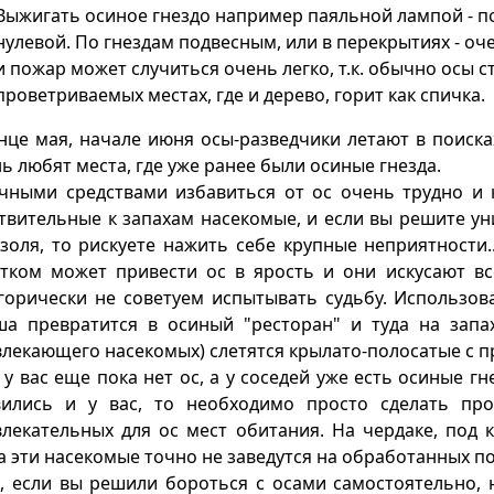
Выжигать осиное гнездо например паяльной лампой - п
нулевой. По гнездам подвесным, или в перекрытиях - оч
и пожар может случиться очень легко, т.к. обычно осы 
проветриваемых местах, где и дерево, горит как спичка.
нце мая, начале июня осы-разведчики летают в поиска
ь любят места, где уже ранее были осиные гнезда.
ными средствами избавиться от ос очень трудно и к
твительные к запахам насекомые, и если вы решите у
золя, то рискуете нажить себе крупные неприятности.
тком может привести ос в ярость и они искусают все
горически не советуем испытывать судьбу. Использов
а превратится в осиный "ресторан" и туда на запа
лекающего насекомых) слетятся крылато-полосатые с 
 у вас еще пока нет ос, а у соседей уже есть осиные г
вились и у вас, то необходимо просто сделать пр
лекательных для ос мест обитания. На чердаке, под 
а эти насекомые точно не заведутся на обработанных п
, если вы решили бороться с осами самостоятельно,