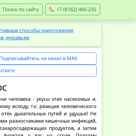
Поиск по сайту
+7 (8182) 460-235
ективные способы уничтожения
ов, муравьёв
Подписывайтесь на канал в MAX
нтакте
ос
и человека - укусы этих насекомых и,
му исходу, т.к. реакция человеческого
отёк дыхательных путей и удушье! Не
ными разносчиками кишечных инфекций,
х сахаросодержащих продуктов, а затем
 фруктов у вас на столе. Поэтому