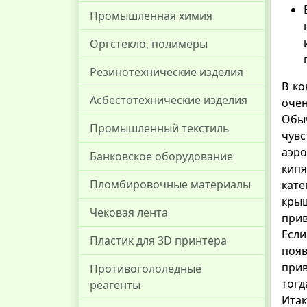
Промышленная химия
Оргстекло, полимеры
Резинотехнические изделия
В ко
Асбестотехнические изделия
очен
Обыч
Промышленный текстиль
чувс
аэро
Банковское оборудование
кипя
Пломбировочные материалы
кате
крыш
Чековая лента
прив
Если
Пластик для 3D принтера
поя
прив
Противогололедные
тогд
реагенты
Итак