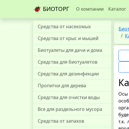
БИОТОРГ
О компании
Каталог
Средства от насекомых
Био
К
Средства от крыс и мышей
Биотуалеты для дачи и дома
Средства для биотуалетов
Средства для дезинфекции
Ка
Пропитки для дерева
Осы 
Средства для очистки воды
особ
орга
Все для раздельного мусора
буде
Средства от запахов
т.к.
впо