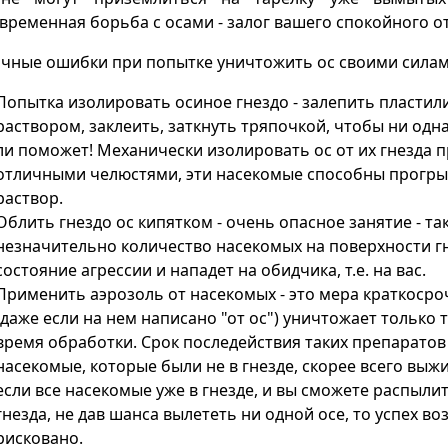
временная борьба с осами - залог вашего спокойного от
чные ошибки при попытке уничтожить ос своими силам
Попытка изолировать осиное гнездо - залепить пласти
раствором, заклеить, заткнуть тряпочкой, чтобы ни одна
ли поможет! Механически изолировать ос от их гнезда 
отличными челюстями, эти насекомые способны прогры
раствор.
Облить гнездо ос кипятком - очень опасное занятие - 
незначительно количество насекомых на поверхности гн
состояние агрессии и нападет на обидчика, т.е. на вас.
Применить аэрозоль от насекомых - это мера краткосро
(даже если на нем написано "от ос") уничтожает только 
время обработки. Срок последействия таких препаратов
насекомые, которые были не в гнезде, скорее всего выжи
если все насекомые уже в гнезде, и вы сможете распыл
гнезда, не дав шанса вылететь ни одной осе, то успех во
рисковано.