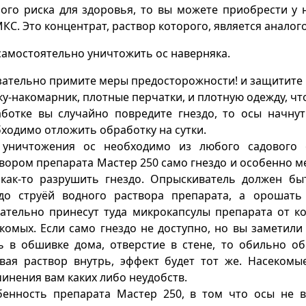
ого риска для здоровья, то вы можете приобрести у
КС. Это концентрат, раствор которого, является аналог
самостоятельно уничтожить ос наверняка.
ательно примите меры предосторожности! и защитите в
у-накомарник, плотные перчатки, и плотную одежду, что
ботке вы случайно повредите гнездо, то осы начнут
ходимо отложить обработку на сутки.
 уничтожения ос необходимо из любого садового о
вором препарата Мастер 250 само гнездо и особенно ме
как-то разрушить гнездо. Опрыскиватель должен бы
здо струёй водного раствора препарата, а орошать
ательно принесут туда микрокапсулы препарата от к
комых. Если само гнездо не доступно, но вы заметили
 в обшивке дома, отверстие в стене, то обильно об
вая раствор внутрь, эффект будет тот же. Насекомы
инения вам каких либо неудобств.
бенность препарата Мастер 250, в том что осы не 