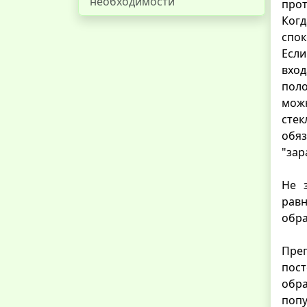
необходимости
прот
Когд
спок
Если
вход
поло
можн
сте
обяз
"зар
Не 
равн
обра
Пре
пост
обр
поп