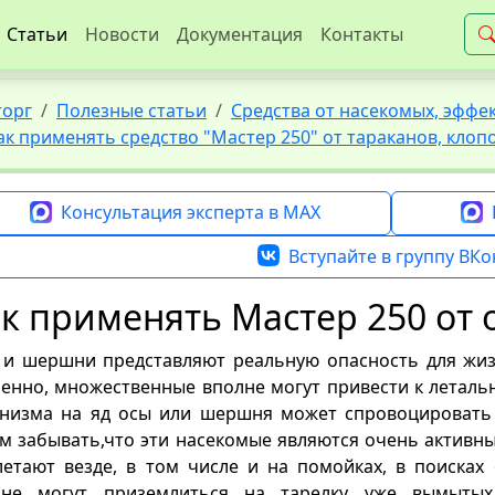
Статьи
Новости
Документация
Контакты
торг
Полезные статьи
Средства от насекомых, эфф
ак применять средство "Мастер 250" от тараканов, клоп
Консультация эксперта в MAX
Вступайте в группу ВКо
к применять Мастер 250 от 
и шершни представляют реальную опасность для жизн
енно, множественные вполне могут привести к летально
низма на яд осы или шершня может спровоцировать 
м забывать,что эти насекомые являются очень актив
 летают везде, в том числе и на помойках, в поиска
лне могут приземлиться на тарелку уже вымытых