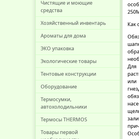
Чистящие и моющие
особ
средства
250М
Хозяйственный инвентарь
Как 
Ароматы для дома
Обяз
шапк
ЭКО упаковка
обра
необ
Экологические товары
Для
Тентовые конструкции
раст
или 
Оборудование
гне
обяз
Термосумки,
насе
автохолодильники
щель
зали
Термосы THERMOS
прич
Товары первой
Осо