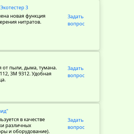
Экотестер 3
ена новая функция
Задать
мерения нитратов.
вопрос
от пыли, дыма, тумана.
Задать
112, 3М 9312. Удобная
вопрос
ца.
вид"
ьзуется в качестве
Задать
тки различных
вопрос
ры и оборудование).