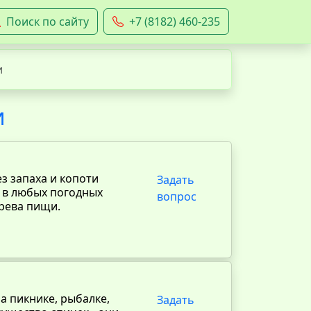
Поиск по сайту
+7 (8182) 460-235
и
и
з запаха и копоти
Задать
я в любых погодных
вопрос
грева пищи.
а пикнике, рыбалке,
Задать