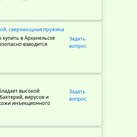
кой, сверхмощная пружина
 купить в Арханельске
Задать
безопасно взводится
вопрос
бладает высокой
Задать
актерий, вирусов и
вопрос
 кожи инъекционного