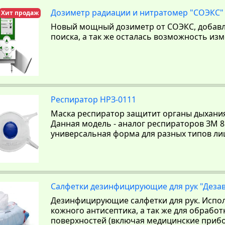
Дозиметр радиации и нитратомер "СОЭКС" 
Хит продаж
Новый мощный дозиметр от СОЭКС, добавл
поиска, а так же осталась возможность из
Респиратор НРЗ-0111
Маска респиратор защитит органы дыхания 
Данная модель - аналог респираторов ЗМ 8
универсальная форма для разных типов ли
Салфетки дезинфицирующие для рук "Деза
Дезинфицирующие салфетки для рук. Испол
кожного антисептика, а так же для обрабо
поверхностей (включая медицинские прибо