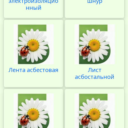
электроизоляцио
шнур
нный
Лента асбестовая
Лист
асбостальной