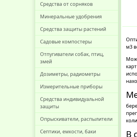
Средства от сорняков
Минеральные удобрения
Средства защиты растений
Опти
Садовые компостеры
м3 в
Отпугиватели собак, птиц,
Може
змей
карт
испо
Дозиметры, радиометры
нахо
Измерительные приборы
Ме
Средства индивидуальной
бере
защиты
пре
Опрыскиватели, распылители
коли
В 
Септики, емкости, баки