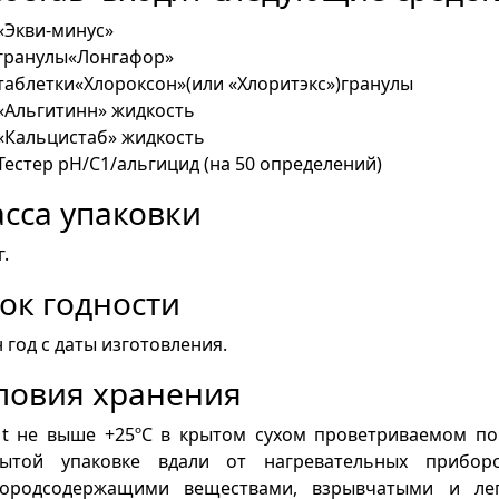
«Экви-минус»
гранулы«Лонгафор»
таблетки«Хлороксон»(или «Хлоритэкс»)гранулы
«Альгитинн» жидкость
«Кальцистаб» жидкость
Тестер рН/С1/альгицид (на 50 определений)
сса упаковки
г.
ок годности
 год с даты изготовления.
ловия хранения
 t не выше +25ºС в крытом сухом проветриваемом п
рытой упаковке вдали от нагревательных приборо
лородсодержащими веществами, взрывчатыми и ле