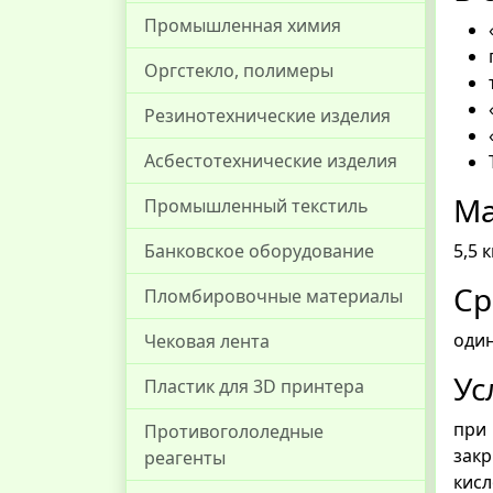
Промышленная химия
Оргстекло, полимеры
Резинотехнические изделия
Асбестотехнические изделия
Ма
Промышленный текстиль
5,5 к
Банковское оборудование
Ср
Пломбировочные материалы
один
Чековая лента
Ус
Пластик для 3D принтера
при
Противогололедные
зак
реагенты
кис