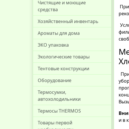
Чистящие и моющие
При 
средства
реко
Хозяйственный инвентарь
Усл
фил
Ароматы для дома
своб
ЭКО упаковка
Ме
Экологические товары
Хл
Тентовые конструкции
При 
Оборудование
убо
прог
Термосумки,
конц
автохолодильники
Вызы
Термосы THERMOS
Вни
и в 
Товары первой