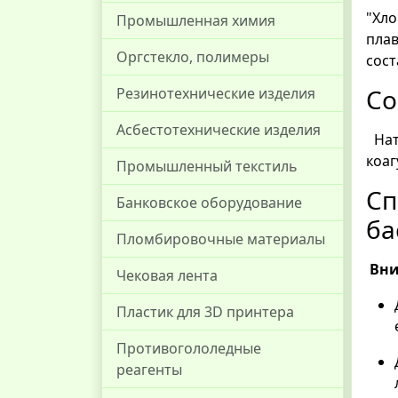
"Хло
Промышленная химия
плав
Оргстекло, полимеры
сост
Со
Резинотехнические изделия
Асбестотехнические изделия
Нат
коаг
Промышленный текстиль
Сп
Банковское оборудование
ба
Пломбировочные материалы
Вни
Чековая лента
Пластик для 3D принтера
Противогололедные
реагенты