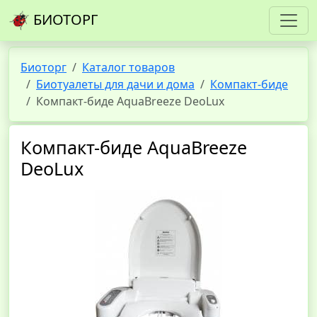
БИОТОРГ
Биоторг
Каталог товаров
Биотуалеты для дачи и дома
Компакт-биде
Компакт-биде AquaBreeze DeoLux
Компакт-биде AquaBreeze
DeoLux