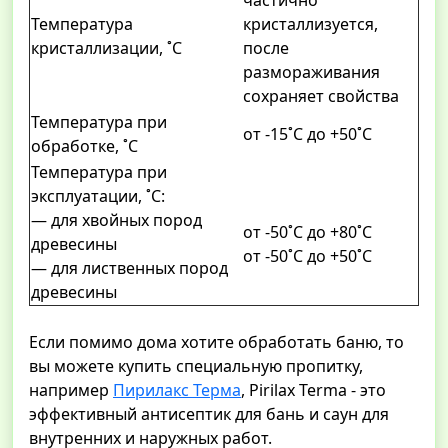
частично
Температура
кристаллизуется,
кристаллизации, ˚С
после
размораживания
сохраняет свойства
Температура при
от -15˚С до +50˚С
обработке, ˚С
Температура при
эксплуатации, ˚С:
— для хвойных пород
от -50˚С до +80˚С
древесины
от -50˚С до +50˚С
— для лиственных пород
древесины
Если помимо дома хотите обработать баню, то
вы можете купить специальную пропитку,
например
Пирилакс Терма
, Pirilax Terma - это
эффективный антисептик для бань и саун для
внутренних и наружных работ.