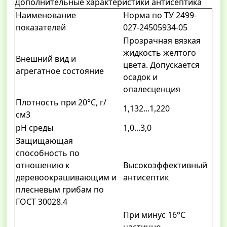
Дополнительные характеристики антисептика
Наименование
Норма по ТУ 2499-
показателей
027-24505934-05
Прозрачная вязкая
жидкость желтого
Внешний вид и
цвета. Допускается
агрегатное состояние
осадок и
опалесценция
Плотность при 20°С, г/
1,132...1,220
см3
рН среды
1,0...3,0
Защищающая
способность по
отношению к
Высокоэффективный
деревоокрашивающим и
антисептик
плесневым грибам по
ГОСТ 30028.4
При минус 16°С