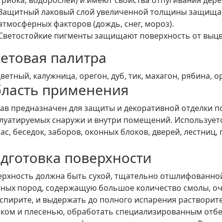
Защитный лаковый слой увеличенной толщины защищае
атмосферных факторов (дождь, снег, мороз).
Светостойкие пигменты защищают поверхность от выц
етовая палитра
ветный, калужница, орегон, дуб, тик, махагон, рябина, о
ласть применения
ав предназначен для защиты и декоративной отделки по
луатируемых снаружи и внутри помещений. Используетс
ас, беседок, заборов, оконных блоков, дверей, лестниц,
дготовка поверхности
рхность должна быть сухой, тщательно отшлифованной
ных пород, содержащую большое количество смолы, оч
спирите, и выдержать до полного испарения растворит
бком и плесенью, обработать специализированным отб