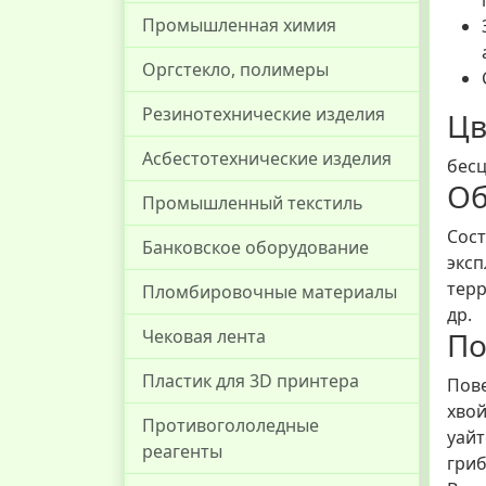
Промышленная химия
Оргстекло, полимеры
Резинотехнические изделия
Цв
Асбестотехнические изделия
бесц
Об
Промышленный текстиль
Сост
Банковское оборудование
эксп
терр
Пломбировочные материалы
др.
По
Чековая лента
Пластик для 3D принтера
Пове
хвой
Противогололедные
уайт
реагенты
гри