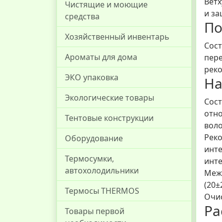
Ветх
Чистящие и моющие
и за
средства
По
Хозяйственный инвентарь
Сост
Ароматы для дома
пере
реко
ЭКО упаковка
На
Экологические товары
Сост
отно
Тентовые конструкции
воло
Реко
Оборудование
инте
Термосумки,
инте
автохолодильники
Межд
(20±
Термосы THERMOS
Очис
Ра
Товары первой