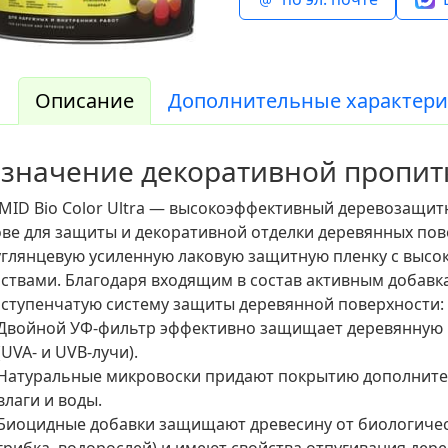
Описание
Дополнительные характери
значение декоративной пропит
ID Bio Color Ultra — высокоэффективный деревозащит
ве для защиты и декоративной отделки деревянных пов
углянцевую усиленную лаковую защитную пленку с выс
ствами. Благодаря входящим в состав активным добав
ступенчатую систему защиты деревянной поверхности:
Двойной УФ-фильтр эффективно защищает деревянную п
(UVA- и UVB-лучи).
Натуральные микровоски придают покрытию дополните
влаги и воды.
Биоцидные добавки защищают древесину от биологическ
грибка, водорослей) и имеют свойства отпугивания д