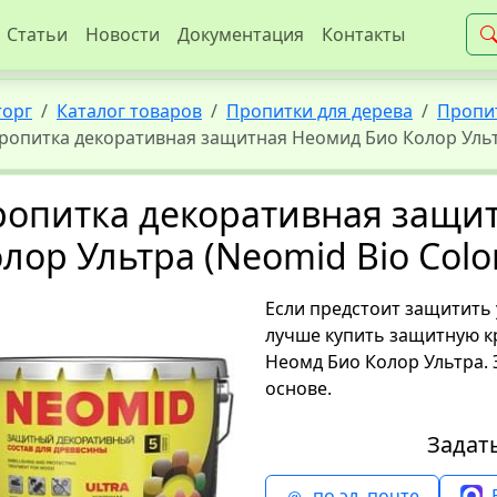
Статьи
Новости
Документация
Контакты
торг
Каталог товаров
Пропитки для дерева
Пропит
ропитка декоративная защитная Неомид Био Колор Ультра
ропитка декоративная защи
лор Ультра (Neomid Bio Color
Если предстоит защитить 
лучше купить защитную кр
Неомд Био Колор Ультра. 
основе.
Задат
по эл. почте