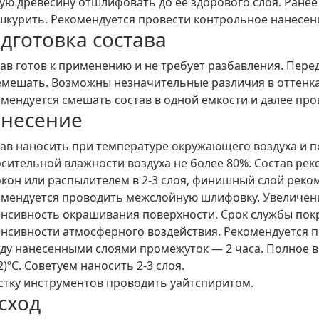
ую древесину отшлифовать до ее здорового слоя. Ране
шкурить. Рекомендуется провести контрольное нанесен
дготовка состава
ав готов к применению и не требует разбавления. Пер
мешать. Возможны незначительные различия в оттенках
мендуется смешать состав в одной емкости и далее про
несение
ав наносить при температуре окружающего воздуха и п
сительной влажности воздуха не более 80%. Состав ре
кон или распылителем в 2-3 слоя, финишный слой реко
мендуется проводить межслойную шлифовку. Увеличени
нсивность окрашивания поверхности. Срок службы покр
нсивности атмосферного воздействия. Рекомендуется 
у нанесенными слоями промежуток — 2 часа. Полное в
2)ºС. Советуем наносить 2-3 слоя.
тку инструментов проводить уайтспиритом.
сход