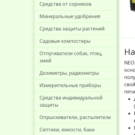
Средства от сорняков
Минеральные удобрения
Средства защиты растений
Садовые компостеры
На
Отпугиватели собак, птиц,
змей
NEOM
осно
Дозиметры, радиометры
пол
свой
Измерительные приборы
пяти
Средства индивидуальной
защиты
Опрыскиватели, распылители
Септики, емкости, баки