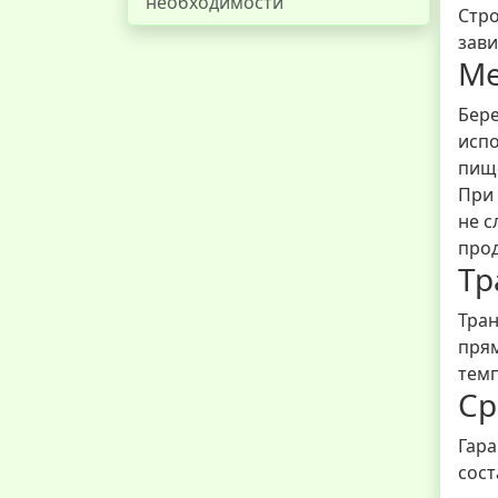
необходимости
Стро
зави
Ме
Бере
испо
пище
При 
не с
прод
Тр
Тран
прям
темп
Ср
Гара
сост